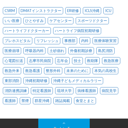
CSRM
DMATインストラクター
ER研修
ICLS沖縄
ICU
いい医療
ひとやすみ
ケアセンター
スポーツドクター
ハートライフドクターカー
ハートライフ病院初期研修
プレホスピタル
リフレッシュ
事務部
内科
医療体験実習
医療崩壊
呼吸器内科
土砂崩れ
外傷初期診療
島尻消防
心電図伝送
志摩市民病院
忘年会
技士
救助隊
救急医療
救急外来
救急看護
整形外科
未来のために
本気の高校生
東部消防
沖縄初期研修
沖縄子どもメディカルラリー
消防連携訓練
特定看護師
琉球大学
病棟看護師
病院見学
看護師
禁煙
群星沖縄
雑誌掲載
食堂とまと