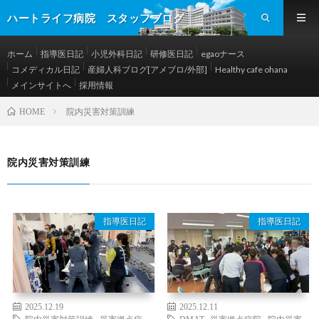
ハートライフ病院 スタッフブログ
ホーム
指導医日記
小児外科日記
研修医日記
egaoナース
コメディカル日記
産婦人科ブログ[アメブロ/外部]
Healthy cafe ohana
メインサイトへ
採用情報
院内災害対策訓練
HOME
院内災害対策訓練
指導医日記
指導医日記
2025.12.19
2025.12.11
院内災害対策訓練
,
災害拠点病
DMAT
,
災害拠点病院
,
院内災害