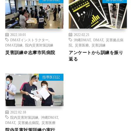
2022.10.01
2022.02.21
DMATインストラクター
,
沖縄DMAT
,
DMAT
,
災害拠点病
DMAT訓練
,
院内災害対策訓練
院
,
災害医療
,
災害訓練
災害訓練＠志摩市民病院
アンケートから訓練を振り
返る
指導医日記
2022.02.18
院内災害対策訓練
,
沖縄DMAT
,
DMAT
,
災害拠点病院
,
災害医療
院内災害対策訓練の実行