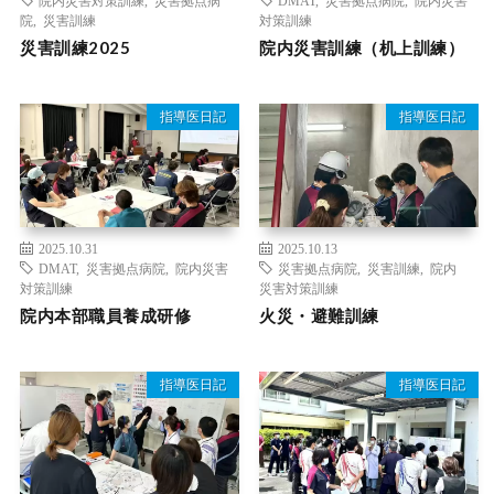
院
,
災害訓練
対策訓練
災害訓練2025
院内災害訓練（机上訓練）
指導医日記
指導医日記
2025.10.31
2025.10.13
DMAT
,
災害拠点病院
,
院内災害
災害拠点病院
,
災害訓練
,
院内
対策訓練
災害対策訓練
院内本部職員養成研修
火災・避難訓練
指導医日記
指導医日記