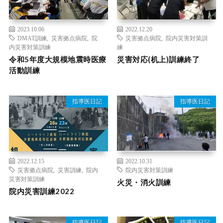
2023.10.06
2022.12.20
DMAT訓練
,
災害拠点病院
,
院
災害拠点病院
,
院内災害対策訓
内災害対策訓練
練
令和5年度大規模地震時医療
災害対応(机上)訓練終了
活動訓練
指導医日記
指導医日記
2022.12.15
2022.10.31
災害拠点病院
,
災害訓練
,
院内
院内災害対策訓練
災害対策訓練
火災・消火訓練
院内災害訓練2022
指導医日記
指導医日記