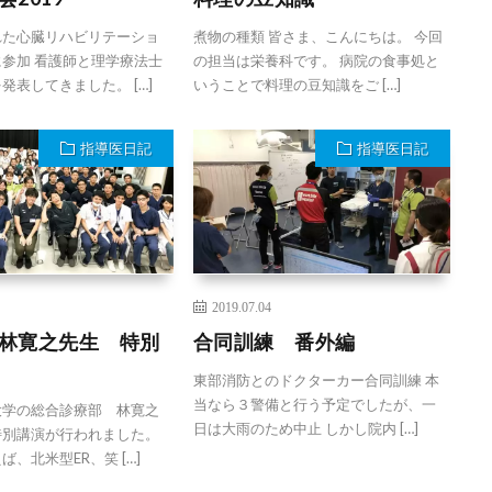
れた心臓リハビリテーショ
煮物の種類 皆さま、こんにちは。 今回
参加 看護師と理学療法士
の担当は栄養科です。 病院の食事処と
発表してきました。 […]
いうことで料理の豆知識をご […]
指導医日記
指導医日記
2019.07.04
林寛之先生 特別
合同訓練 番外編
東部消防とのドクターカー合同訓練 本
当なら３警備と行う予定でしたが、一
大学の総合診療部 林寛之
日は大雨のため中止 しかし院内 […]
特別講演が行われました。
、北米型ER、笑 […]