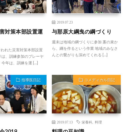
2019.07.23
害対策本部設置運
与那原大綱曳の綱づくり
週末は地域の綱づくりに参加 藁の束か
ら、綱を作るという作業 地域のみなさ
行われた災害対策本部設置
んとの繋がりも深めてくれる […]
年は、訓練参加のプレーヤ
今年は、訓練を運 […]
指導医日記
コメディカル日記
2019.07.13
栄養科
,
料理
2019
料理の豆知識