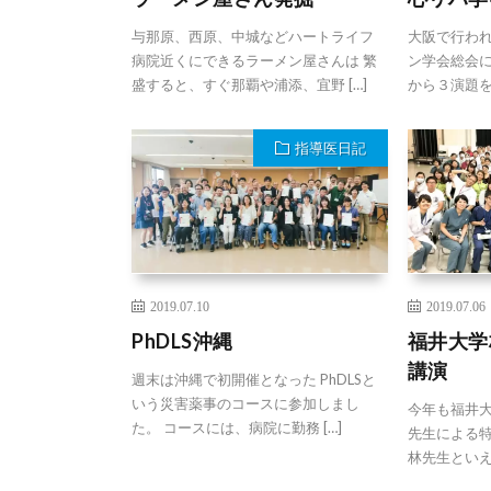
与那原、西原、中城などハートライフ
大阪で行わ
病院近くにできるラーメン屋さんは 繁
ン学会総会に
盛すると、すぐ那覇や浦添、宜野 […]
から３演題を
指導医日記
2019.07.10
2019.07.06
PhDLS沖縄
福井大学
講演
週末は沖縄で初開催となった PhDLSと
いう災害薬事のコースに参加しまし
今年も福井
た。 コースには、病院に勤務 […]
先生による
林先生といえば