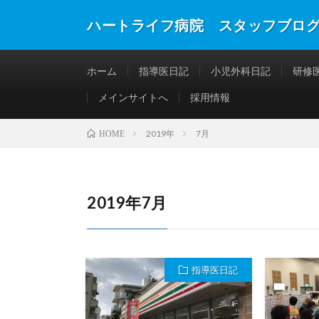
ハートライフ病院 スタッフブロ
ホーム
指導医日記
小児外科日記
研修
メインサイトへ
採用情報
2019年
7月
HOME
2019年7月
指導医日記