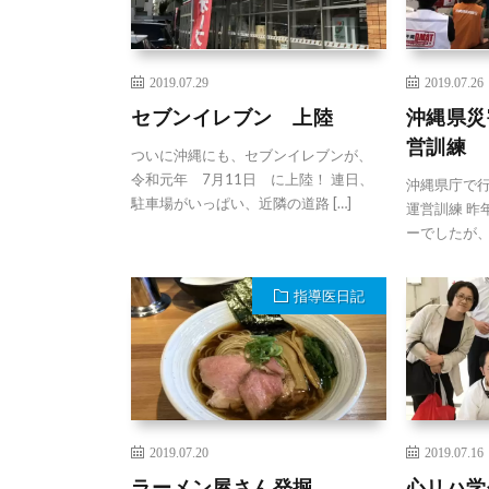
2019.07.29
2019.07.26
セブンイレブン 上陸
沖縄県災
営訓練
ついに沖縄にも、セブンイレブンが、
令和元年 7月11日 に上陸！ 連日、
沖縄県庁で
駐車場がいっぱい、近隣の道路 […]
運営訓練 昨
ーでしたが、 
指導医日記
2019.07.20
2019.07.16
ラーメン屋さん発掘
心リハ学会