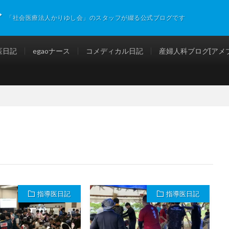
グ
「社会医療法人かりゆし会」のスタッフが綴る公式ブログです
医日記
egaoナース
コメディカル日記
産婦人科ブログ[アメブ
指導医日記
指導医日記