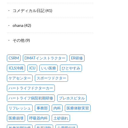
コメディカル日記
(41)
ohana
(42)
その他
(9)
CSRM
DMATインストラクター
ER研修
ICLS沖縄
ICU
いい医療
ひとやすみ
ケアセンター
スポーツドクター
ハートライフドクターカー
ハートライフ病院初期研修
プレホスピタル
リフレッシュ
事務部
内科
医療体験実習
医療崩壊
呼吸器内科
土砂崩れ