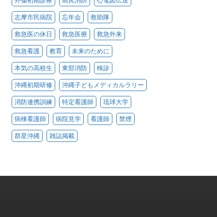
外傷初期診療
島尻消防
心電図伝送
志摩市民病院
忘年会
救助隊
救急医の休日
救急医療
救急外来
救急看護
教育
未来のために
本気の高校生
東部消防
検診
沖縄初期研修
沖縄子どもメディカルラリー
消防連携訓練
特定看護師
琉球大学
病棟看護師
病院見学
看護師
禁煙
群星沖縄
雑誌掲載