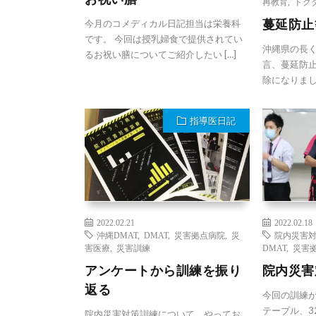
再教育
,
ドク
蔓延防止
今月のコメディカル日記担当は栄養科
です。 今回は授乳婦食で提供されてい
沖縄県の長
るお祝い膳についてご紹介したい […]
言、蔓延防
除になりまし
指導医日記
2022.02.21
2022.02.18
沖縄DMAT
,
DMAT
,
災害拠点病院
,
災
院内災害
害医療
,
災害訓練
DMAT
,
災害
アンケートから訓練を振り
院内災害
返る
今回の訓練が
テーブル、3
院内災害対策訓練について、やってお