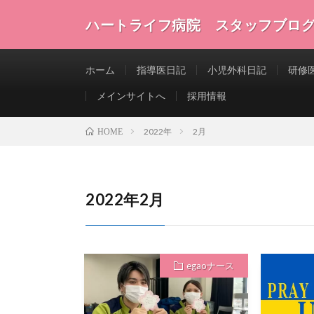
ハートライフ病院 スタッフブロ
ホーム
指導医日記
小児外科日記
研修
メインサイトへ
採用情報
2022年
2月
HOME
2022年2月
egaoナース