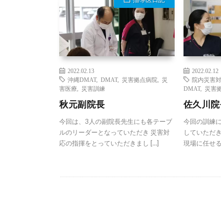
2022.02.13
2022.02.12
沖縄DMAT
,
DMAT
,
災害拠点病院
,
災
院内災害
害医療
,
災害訓練
DMAT
,
災害
秋元副院長
佐久川院
今回は、3人の副院長先生にも各テーブ
今回の訓練
ルのリーダーとなっていただき 災害対
していただき
応の指揮をとっていただきまし […]
現場に任せると