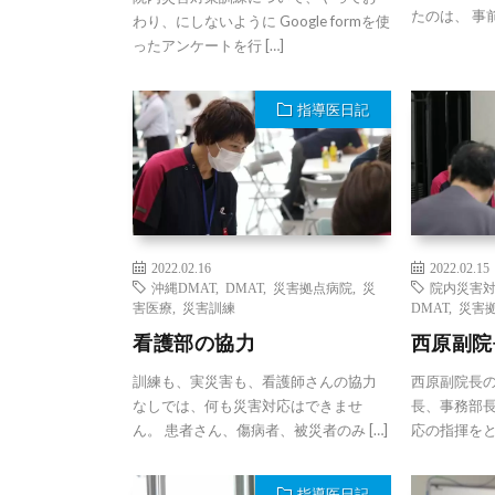
たのは、 事前
わり、にしないように Google formを使
ったアンケートを行 […]
指導医日記
2022.02.16
2022.02.15
沖縄DMAT
,
DMAT
,
災害拠点病院
,
災
院内災害
害医療
,
災害訓練
DMAT
,
災害
看護部の協力
西原副院
訓練も、実災害も、看護師さんの協力
西原副院長
なしでは、何も災害対応はできませ
長、事務部長
ん。 患者さん、傷病者、被災者のみ […]
応の指揮をと
指導医日記