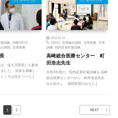
2022.02.10
対策訓練
,
沖縄DMAT
,
DMAT
,
災害拠点病院
,
災害医療
,
災害
拠点病院
,
災害医療
訓練
,
院内災害対策訓練
長
高崎総合医療センター 町
田浩志先生
には、佐久川院長にも参加
ました。 全体を俯瞰し、
令和3年度の、院内災害対策訓練を 高崎
ころは任せ リー […]
総合医療センターから 町田浩志先生
をお招きし、 病院幹部のみな […]
1
2
NEXT