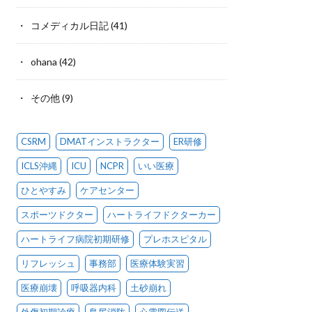
コメディカル日記
(41)
ohana
(42)
その他
(9)
CSRM
DMATインストラクター
ER研修
ICLS沖縄
ICU
NCPR
いい医療
ひとやすみ
ケアセンター
スポーツドクター
ハートライフドクターカー
ハートライフ病院初期研修
プレホスピタル
リフレッシュ
事務部
医療体験実習
医療崩壊
呼吸器内科
土砂崩れ