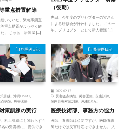
ターカー
（後期）
等重点措置解除
先日、今年度のプリセプターの皆さん
く続いていた、緊急事態宣
による研修会が行われました。 この一
止等重点措置がようやく解
年、プリセプターとして新人看護 […]
た。 じゃあ、居酒屋 […]
指導医日記
指導医日記
2022.02.17
対策訓練
,
沖縄DMAT
,
災害拠点病院
,
災害医療
,
災害訓練
,
拠点病院
,
災害医療
院内災害対策訓練
,
沖縄DMAT
対策訓練の実行
医療技術部、事務方の協力
、机上訓練にも関わらず 4
医師、看護師は必要ですが、医師看護
2名の受講者に、提供でき
師だけでは災害対応はできません。 入