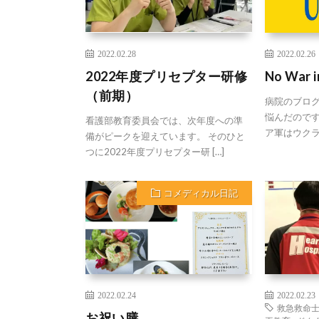
2022.02.28
2022.02.26
2022年度プリセプター研修
No War 
（前期）
病院のブロ
悩んだのですが
看護部教育委員会では、次年度への準
ア軍はウクラ
備がピークを迎えています。 そのひと
つに2022年度プリセプター研 […]
コメディカル日記
2022.02.24
2022.02.23
救急救命
お祝い膳