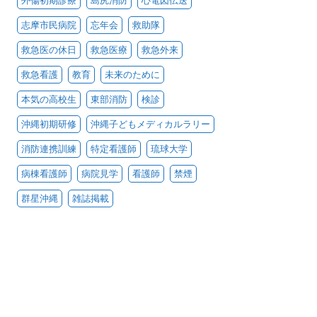
外傷初期診療
島尻消防
心電図伝送
志摩市民病院
忘年会
救助隊
救急医の休日
救急医療
救急外来
救急看護
教育
未来のために
本気の高校生
東部消防
検診
沖縄初期研修
沖縄子どもメディカルラリー
消防連携訓練
特定看護師
琉球大学
病棟看護師
病院見学
看護師
禁煙
群星沖縄
雑誌掲載