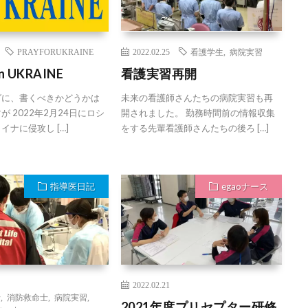
PRAYFORUKRAINE
2022.02.25
看護学生
,
病院実習
in UKRAINE
看護実習再開
グに、書くべきかどうかは
未来の看護師さんたちの病院実習も再
 2022年2月24日にロシ
開されました。 勤務時間前の情報収集
イナに侵攻し […]
をする先輩看護師さんたちの後ろ […]
指導医日記
egaoナース
2022.02.21
士
,
消防救命士
,
病院実習
,
2021年度プリセプター研修