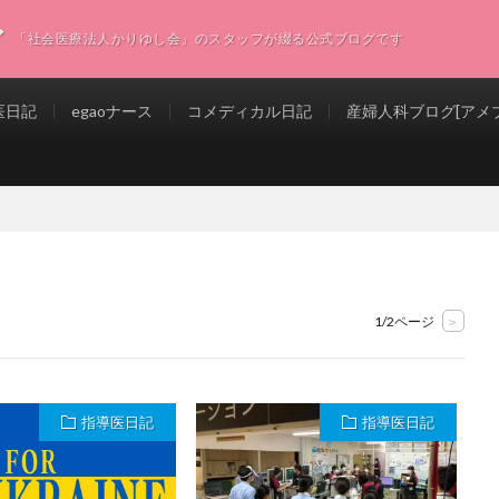
グ
「社会医療法人かりゆし会」のスタッフが綴る公式ブログです
医日記
egaoナース
コメディカル日記
産婦人科ブログ[アメブ
1/2ページ
>
指導医日記
指導医日記