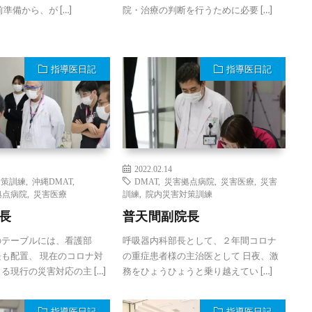
準備から、が […]
院・治療の判断を行うために必要 […]
指導医日記
指導医日記
2022.02.14
対策訓練
,
沖縄DMAT
,
DMAT
,
災害拠点病院
,
災害医療
,
災害
拠点病院
,
災害医療
訓練
,
院内災害対策訓練
長
普天間副院長
のテーブルには、看護部
呼吸器内科部長として、２年間コロナ
も配置、 現在のコロナ対
の重症患者様の主治医として 日夜、激
る現行の災害対応の主 […]
務をひょうひょうと乗り越えてい […]
指導医日記
指導医日記