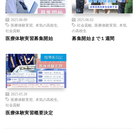
2025.06.09
2025.06.02
医療体験実習
,
本気の高校生
,
社会貢献
,
医療体験実習
,
本気
社会貢献
の高校生
医療体験実習募集開始
募集開始まで１週間
指導医日記
2025.05.26
医療体験実習
,
本気の高校生
,
社会貢献
医療体験実習概要決定