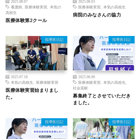
2025.08.07
2025.08.03
看護師
,
医療体験実習
,
本気の
医療体験実習
,
本気の高校生
高校生
病院のみなさんの協力
医療体験第2クール
指導医日記
指導医日記
2025.07.18
2025.06.09
本気の高校生
,
医療体験実習
医療体験実習
,
本気の高校生
,
社会貢献
医療体験実習始まりまし
募集終了とさせていただき
た。
ました。
指導医日記
指導医日記