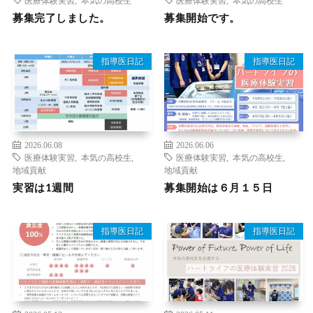
募集完了しました。
募集開始です。
指導医日記
指導医日記
2026.06.08
2026.06.06
医療体験実習
,
本気の高校生
,
医療体験実習
,
本気の高校生
,
地域貢献
地域貢献
実習は1週間
募集開始は６月１５日
指導医日記
指導医日記