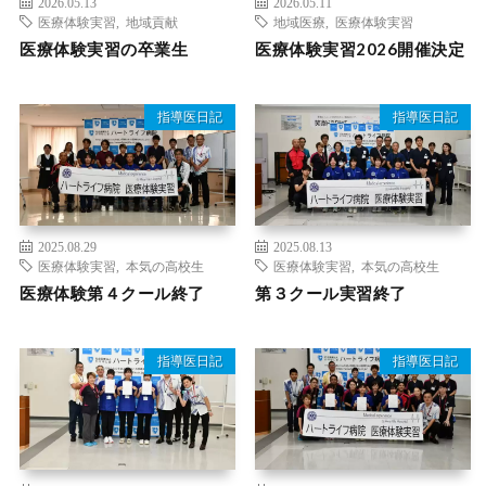
2026.05.13
2026.05.11
医療体験実習
,
地域貢献
地域医療
,
医療体験実習
医療体験実習の卒業生
医療体験実習2026開催決定
指導医日記
指導医日記
2025.08.29
2025.08.13
医療体験実習
,
本気の高校生
医療体験実習
,
本気の高校生
医療体験第４クール終了
第３クール実習終了
指導医日記
指導医日記