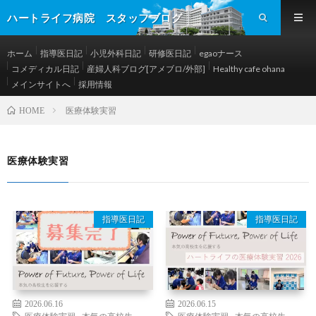
ハートライフ病院 スタッフブログ
ホーム
指導医日記
小児外科日記
研修医日記
egaoナース
コメディカル日記
産婦人科ブログ[アメブロ/外部]
Healthy cafe ohana
メインサイトへ
採用情報
医療体験実習
HOME
医療体験実習
指導医日記
指導医日記
2026.06.16
2026.06.15
医療体験実習
,
本気の高校生
医療体験実習
,
本気の高校生