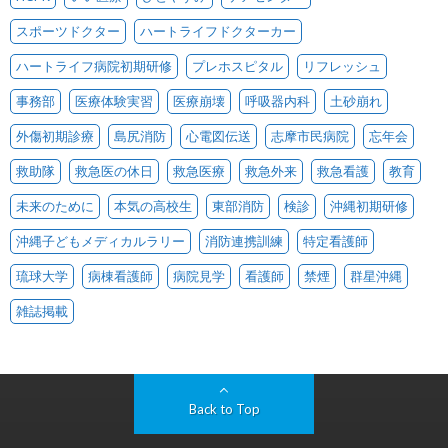
スポーツドクター
ハートライフドクターカー
ハートライフ病院初期研修
プレホスピタル
リフレッシュ
事務部
医療体験実習
医療崩壊
呼吸器内科
土砂崩れ
外傷初期診療
島尻消防
心電図伝送
志摩市民病院
忘年会
救助隊
救急医の休日
救急医療
救急外来
救急看護
教育
未来のために
本気の高校生
東部消防
検診
沖縄初期研修
沖縄子どもメディカルラリー
消防連携訓練
特定看護師
琉球大学
病棟看護師
病院見学
看護師
禁煙
群星沖縄
雑誌掲載
Back to Top