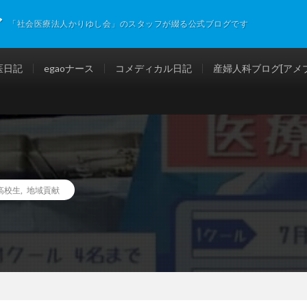
グ
「社会医療法人かりゆし会」のスタッフが綴る公式ブログです
医日記
egaoナース
コメディカル日記
産婦人科ブログ[アメブ
高校生
,
地域貢献