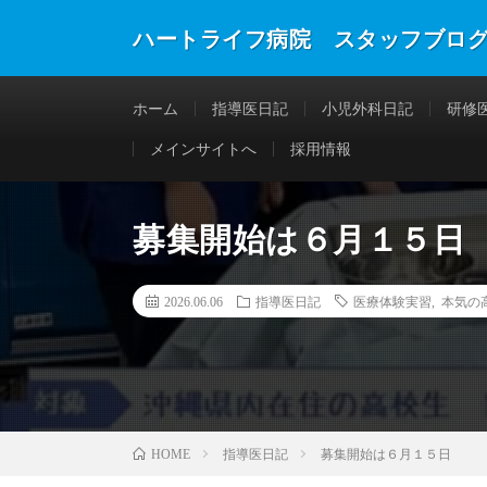
ハートライフ病院 スタッフブロ
ホーム
指導医日記
小児外科日記
研修
メインサイトへ
採用情報
募集開始は６月１５日
2026.06.06
指導医日記
医療体験実習
,
本気の
指導医日記
募集開始は６月１５日
HOME