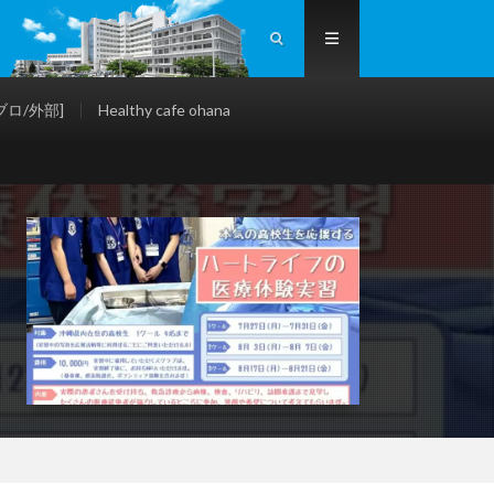
ロ/外部]
Healthy cafe ohana