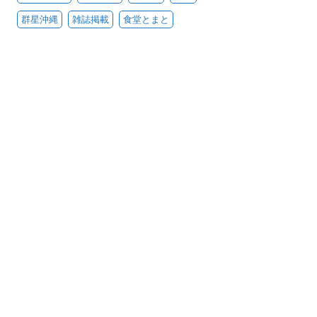
群星沖縄
雑誌掲載
食堂とまと