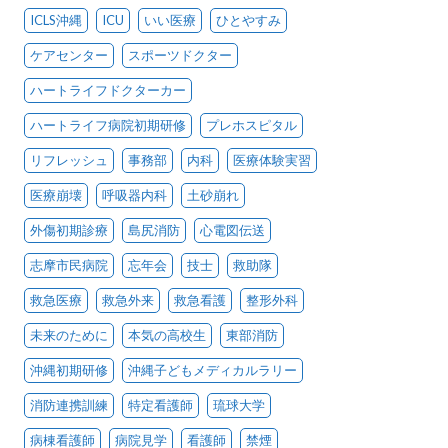
ICLS沖縄
ICU
いい医療
ひとやすみ
ケアセンター
スポーツドクター
ハートライフドクターカー
ハートライフ病院初期研修
プレホスピタル
リフレッシュ
事務部
内科
医療体験実習
医療崩壊
呼吸器内科
土砂崩れ
外傷初期診療
島尻消防
心電図伝送
志摩市民病院
忘年会
技士
救助隊
救急医療
救急外来
救急看護
整形外科
未来のために
本気の高校生
東部消防
沖縄初期研修
沖縄子どもメディカルラリー
消防連携訓練
特定看護師
琉球大学
病棟看護師
病院見学
看護師
禁煙