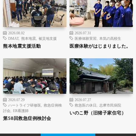
2026.08.02
2026.07.31
DMAT
,
熊本地震
,
被災地支援
医療体験実習
,
本気の高校生
熊本地震支援活動
医療体験がはじまりました。
2026.07.29
2026.07.27
ハートライフ研修医
,
救急症例検
救急医の休日
,
志摩市民病院
討会
,
ER看護師
いのこ野（旧猪子家住宅）
第58回救急症例検討会