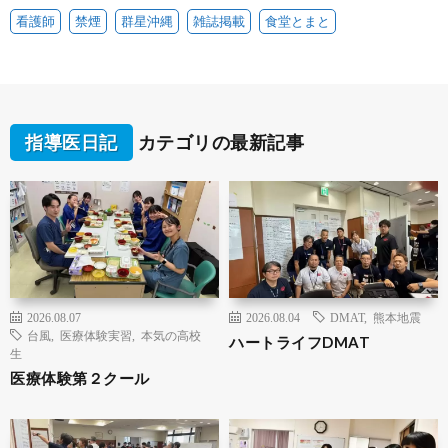
看護師
禁煙
群星沖縄
雑誌掲載
食堂とまと
指導医日記
カテゴリの最新記事
2026.08.07
2026.08.04
DMAT
,
熊本地震
台風
,
医療体験実習
,
本気の高校
ハートライフDMAT
生
医療体験第２クール