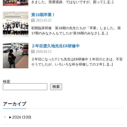
きました。 医療過疎、ではないですが、困って […][…]
第18期卒業！
2023.03.25
初期臨床研修 第18期の先生たちが「卒業」しました。 第
17期のみなさんもでしたが 第18期のみなさ […][…]
２年目渡久地先生ER研修中
2026.04.12
２年目になったTぐち先生はER研修中 １年目のときは、不安
そうでしたが、いろいろな科を研修しての２年 […][…]
検索
検索
アーカイブ
►
2026 (100)