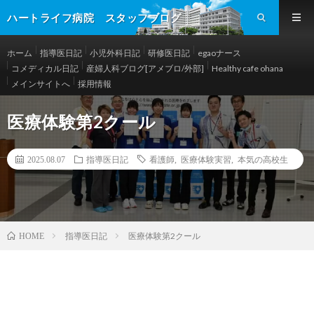
ハートライフ病院 スタッフブログ
ホーム
指導医日記
小児外科日記
研修医日記
egaoナース
コメディカル日記
産婦人科ブログ[アメブロ/外部]
Healthy cafe ohana
メインサイトへ
採用情報
医療体験第2クール
2025.08.07
指導医日記
看護師
,
医療体験実習
,
本気の高校生
指導医日記
医療体験第2クール
HOME