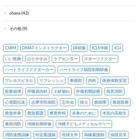
ohana
(42)
その他
(9)
CSRM
DMATインストラクター
ER研修
ICLS沖縄
ICU
いい医療
ひとやすみ
ケアセンター
スポーツドクター
ハートライフドクターカー
ハートライフ病院初期研修
プレホスピタル
リフレッシュ
事務部
内科
医療体験実習
医療崩壊
呼吸器内科
土砂崩れ
外傷初期診療
島尻消防
心電図伝送
志摩市民病院
忘年会
技士
救助隊
救急医療
救急外来
救急看護
整形外科
未来のために
本気の高校生
東部消防
沖縄初期研修
沖縄子どもメディカルラリー
消防連携訓練
特定看護師
琉球大学
病棟看護師
病院見学