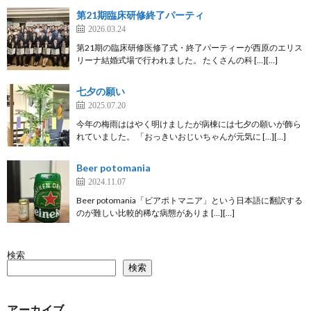
第21期臨床研修終了パーティ
2026.03.24
第21期の臨床研修医修了式・終了パーティーが西原のエリス
リーナ結婚式場で行われました。 たくさんの科 […][…]
七夕の願い
2025.07.20
今年の梅雨ははやく明けましたが病棟には七夕の願いが飾ら
れていました。 「おっきいおじいちゃんが元気に […][…]
Beer potomania
2024.11.07
Beer potomania「ビアポトマニア」という日本語に翻訳する
のが難しい比較的稀な病態がありま […][…]
検索
検索
アーカイブ