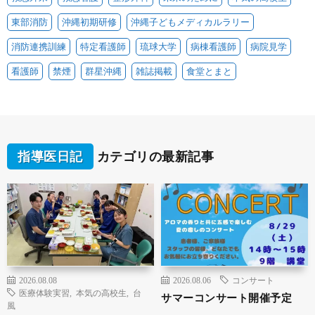
東部消防
沖縄初期研修
沖縄子どもメディカルラリー
消防連携訓練
特定看護師
琉球大学
病棟看護師
病院見学
看護師
禁煙
群星沖縄
雑誌掲載
食堂とまと
指導医日記
カテゴリの最新記事
2026.08.08
2026.08.06
コンサート
医療体験実習
,
本気の高校生
,
台
サマーコンサート開催予定
風