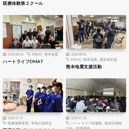
医療体験第２クール
2026.08.04
DMAT
,
熊本地震
2026.08.02
DMAT
,
熊本地震
,
被災地支援
ハートライフDMAT
熊本地震支援活動
2026.07.31
2026.07.29
医療体験実習
,
本気の高校生
ハートライフ研修医
,
救急症例検
討会
,
ER看護師