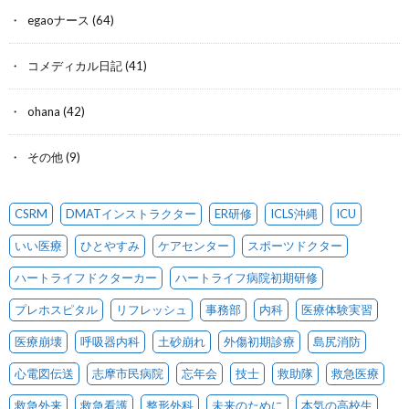
egaoナース
(64)
コメディカル日記
(41)
ohana
(42)
その他
(9)
CSRM
DMATインストラクター
ER研修
ICLS沖縄
ICU
いい医療
ひとやすみ
ケアセンター
スポーツドクター
ハートライフドクターカー
ハートライフ病院初期研修
プレホスピタル
リフレッシュ
事務部
内科
医療体験実習
医療崩壊
呼吸器内科
土砂崩れ
外傷初期診療
島尻消防
心電図伝送
志摩市民病院
忘年会
技士
救助隊
救急医療
救急外来
救急看護
整形外科
未来のために
本気の高校生