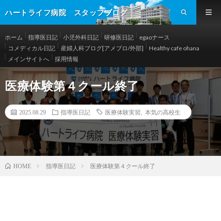
ハートライフ病院 スタッフブログ
ホーム
指導医日記
小児外科日記
研修医日記
egaoナース
コメディカル日記
産婦人科ブログ[アメブロ/外部]
Healthy cafe ohana
メインサイトへ
採用情報
医療体験第４クール終了
2025.08.29
指導医日記
医療体験実習
,
本気の高校生
指導医日記
医療体験第４クール終了
HOME