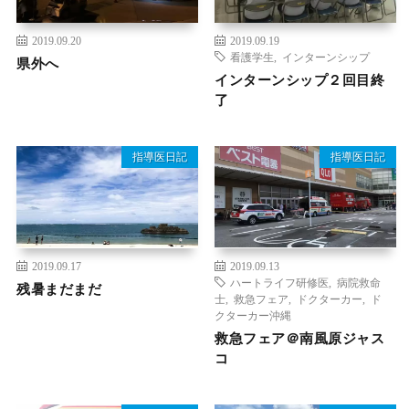
2019.09.20
2019.09.19
看護学生
,
インターンシップ
県外へ
インターンシップ２回目終
了
指導医日記
指導医日記
2019.09.17
2019.09.13
ハートライフ研修医
,
病院救命
残暑まだまだ
士
,
救急フェア
,
ドクターカー
,
ド
クターカー沖縄
救急フェア＠南風原ジャス
コ