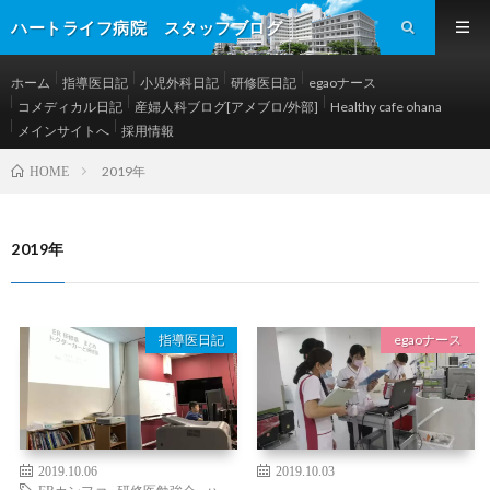
ハートライフ病院 スタッフブログ
ホーム
指導医日記
小児外科日記
研修医日記
egaoナース
コメディカル日記
産婦人科ブログ[アメブロ/外部]
Healthy cafe ohana
メインサイトへ
採用情報
2019年
HOME
2019年
指導医日記
egaoナース
2019.10.06
2019.10.03
ERカンファ
,
研修医勉強会
,
ハ