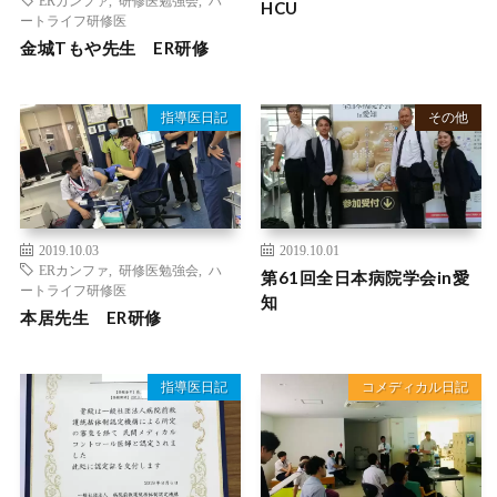
HCU
ートライフ研修医
金城Tもや先生 ER研修
指導医日記
その他
2019.10.03
2019.10.01
ERカンファ
,
研修医勉強会
,
ハ
第61回全日本病院学会in愛
ートライフ研修医
知
本居先生 ER研修
指導医日記
コメディカル日記