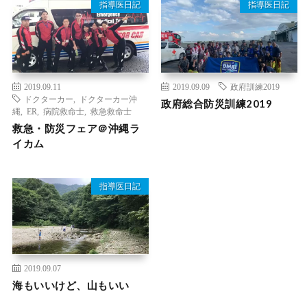
指導医日記
指導医日記
2019.09.11
2019.09.09
政府訓練2019
ドクターカー
,
ドクターカー沖
政府総合防災訓練2019
縄
,
ER
,
病院救命士
,
救急救命士
救急・防災フェア＠沖縄ラ
イカム
指導医日記
2019.09.07
海もいいけど、山もいい