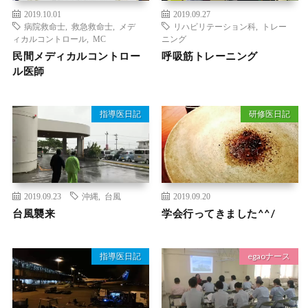
2019.10.01
2019.09.27
病院救命士
,
救急救命士
,
メデ
リハビリテーション科
,
トレー
ィカルコントロール
,
MC
ニング
民間メディカルコントロー
呼吸筋トレーニング
ル医師
指導医日記
研修医日記
2019.09.23
沖縄
,
台風
2019.09.20
台風襲来
学会行ってきました^^/
指導医日記
egaoナース