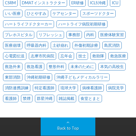
CSRM
DMATインストラクター
ER研修
ICLS沖縄
ICU
いい医療
ひとやすみ
ケアセンター
スポーツドクター
ハートライフドクターカー
ハートライフ病院初期研修
プレホスピタル
リフレッシュ
事務部
内科
医療体験実習
医療崩壊
呼吸器内科
土砂崩れ
外傷初期診療
島尻消防
心電図伝送
志摩市民病院
忘年会
技士
救助隊
救急医療
救急外来
救急看護
整形外科
未来のために
本気の高校生
東部消防
沖縄初期研修
沖縄子どもメディカルラリー
消防連携訓練
特定看護師
琉球大学
病棟看護師
病院見学
看護師
禁煙
群星沖縄
雑誌掲載
食堂とまと
Back to Top