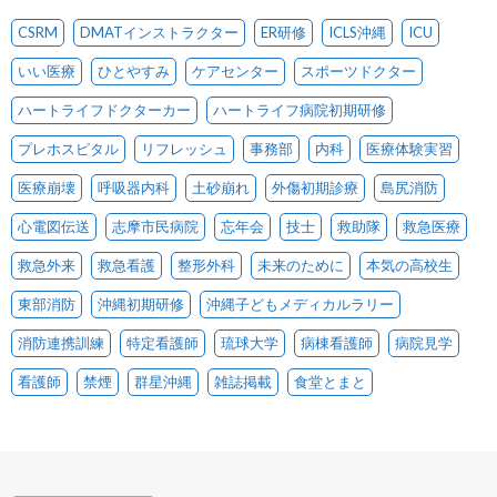
CSRM
DMATインストラクター
ER研修
ICLS沖縄
ICU
いい医療
ひとやすみ
ケアセンター
スポーツドクター
ハートライフドクターカー
ハートライフ病院初期研修
プレホスピタル
リフレッシュ
事務部
内科
医療体験実習
医療崩壊
呼吸器内科
土砂崩れ
外傷初期診療
島尻消防
心電図伝送
志摩市民病院
忘年会
技士
救助隊
救急医療
救急外来
救急看護
整形外科
未来のために
本気の高校生
東部消防
沖縄初期研修
沖縄子どもメディカルラリー
消防連携訓練
特定看護師
琉球大学
病棟看護師
病院見学
看護師
禁煙
群星沖縄
雑誌掲載
食堂とまと