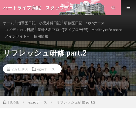
ハートライフ病院 スタッフブログ
ホーム
指導医日記
小児外科日記
研修医日記
egaoナース
コメディカル日記
産婦人科ブログ[アメブロ/外部]
Healthy cafe ohana
メインサイトへ
採用情報
リフレッシュ研修 part.2
2021.10.08
egaoナース
egaoナース
リフレッシュ研修 part.2
HOME