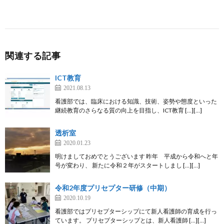
関連する記事
ICT教育
2021.08.13
看護部では、臨床における知識、技術、姿勢や態度といった
継続教育のさらなる質の向上を目指し、ICT教育 […][…]
透析室
2020.01.23
明けましておめでとうございます 昨年 平成から令和へと年
号が変わり、 新たに令和２年がスタートしまし […][…]
令和2年度プリセプター研修（中期）
2020.10.19
看護部ではプリセプターシップにて新人看護師の育成を行っ
ています。 プリセプターシップとは、新人看護師 […][…]