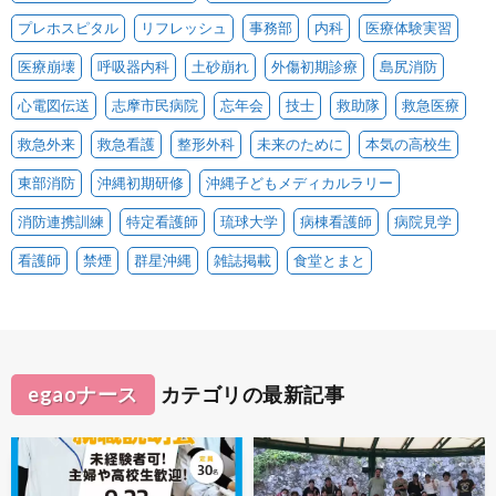
プレホスピタル
リフレッシュ
事務部
内科
医療体験実習
医療崩壊
呼吸器内科
土砂崩れ
外傷初期診療
島尻消防
心電図伝送
志摩市民病院
忘年会
技士
救助隊
救急医療
救急外来
救急看護
整形外科
未来のために
本気の高校生
東部消防
沖縄初期研修
沖縄子どもメディカルラリー
消防連携訓練
特定看護師
琉球大学
病棟看護師
病院見学
看護師
禁煙
群星沖縄
雑誌掲載
食堂とまと
egaoナース
カテゴリの最新記事