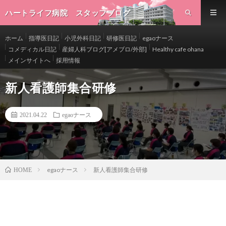
ハートライフ病院 スタッフブログ
ホーム
指導医日記
小児外科日記
研修医日記
egaoナース
コメディカル日記
産婦人科ブログ[アメブロ/外部]
Healthy cafe ohana
メインサイトへ
採用情報
新人看護師集合研修
2021.04.22
egaoナース
egaoナース
新人看護師集合研修
HOME