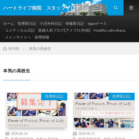
ハートライフ病院 スタッフブログ
ホーム
指導医日記
小児外科日記
研修医日記
egaoナース
コメディカル日記
産婦人科ブログ[アメブロ/外部]
Healthy cafe ohana
メインサイトへ
採用情報
本気の高校生
HOME
本気の高校生
指導医日記
指導医日記
2026.06.16
2026.06.15
医療体験実習
,
本気の高校生
医療体験実習
,
本気の高校生