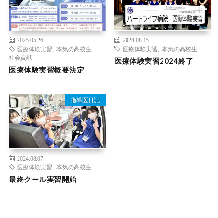
2025.05.26
2024.08.15
医療体験実習
,
本気の高校生
,
医療体験実習
,
本気の高校生
社会貢献
医療体験実習2024終了
医療体験実習概要決定
指導医日記
2024.08.07
医療体験実習
,
本気の高校生
最終クール実習開始