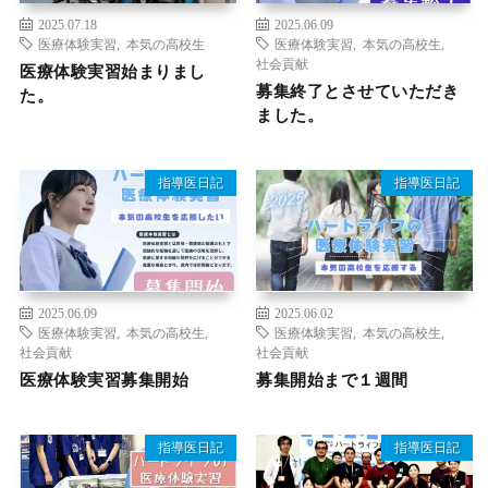
2025.07.18
2025.06.09
医療体験実習
,
本気の高校生
医療体験実習
,
本気の高校生
,
社会貢献
医療体験実習始まりまし
募集終了とさせていただき
た。
ました。
指導医日記
指導医日記
2025.06.09
2025.06.02
医療体験実習
,
本気の高校生
,
医療体験実習
,
本気の高校生
,
社会貢献
社会貢献
医療体験実習募集開始
募集開始まで１週間
指導医日記
指導医日記