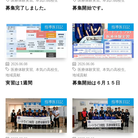
募集完了しました。
募集開始です。
指導医日記
指導医日記
2026.06.08
2026.06.06
医療体験実習
,
本気の高校生
,
医療体験実習
,
本気の高校生
,
地域貢献
地域貢献
実習は1週間
募集開始は６月１５日
指導医日記
指導医日記