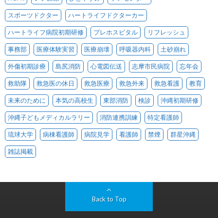
スポーツドクター
ハートライフドクターカー
ハートライフ病院初期研修
プレホスピタル
リフレッシュ
事務部
医療体験実習
医療崩壊
呼吸器内科
土砂崩れ
外傷初期診療
島尻消防
心電図伝送
志摩市民病院
忘年会
救助隊
救急医の休日
救急医療
救急外来
救急看護
教育
未来のために
本気の高校生
東部消防
検診
沖縄初期研修
沖縄子どもメディカルラリー
消防連携訓練
特定看護師
琉球大学
病棟看護師
病院見学
看護師
禁煙
群星沖縄
雑誌掲載
Back to Top