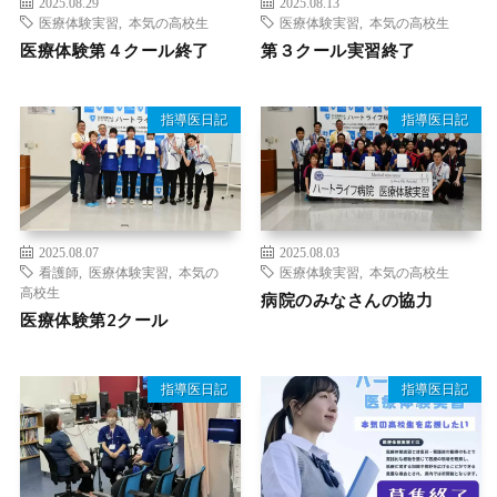
2025.08.29
2025.08.13
医療体験実習
,
本気の高校生
医療体験実習
,
本気の高校生
医療体験第４クール終了
第３クール実習終了
指導医日記
指導医日記
2025.08.07
2025.08.03
看護師
,
医療体験実習
,
本気の
医療体験実習
,
本気の高校生
高校生
病院のみなさんの協力
医療体験第2クール
指導医日記
指導医日記