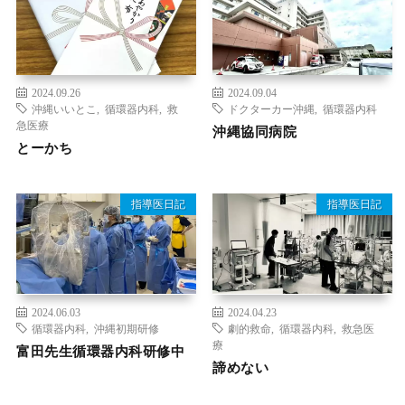
2024.09.26
2024.09.04
沖縄いいとこ
,
循環器内科
,
救
ドクターカー沖縄
,
循環器内科
急医療
沖縄協同病院
とーかち
指導医日記
指導医日記
2024.06.03
2024.04.23
循環器内科
,
沖縄初期研修
劇的救命
,
循環器内科
,
救急医
療
富田先生循環器内科研修中
諦めない