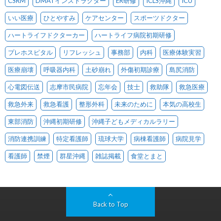
CSRM
DMATインストラクター
ER研修
ICLS沖縄
ICU
いい医療
ひとやすみ
ケアセンター
スポーツドクター
ハートライフドクターカー
ハートライフ病院初期研修
プレホスピタル
リフレッシュ
事務部
内科
医療体験実習
医療崩壊
呼吸器内科
土砂崩れ
外傷初期診療
島尻消防
心電図伝送
志摩市民病院
忘年会
技士
救助隊
救急医療
救急外来
救急看護
整形外科
未来のために
本気の高校生
東部消防
沖縄初期研修
沖縄子どもメディカルラリー
消防連携訓練
特定看護師
琉球大学
病棟看護師
病院見学
看護師
禁煙
群星沖縄
雑誌掲載
食堂とまと
Back to Top