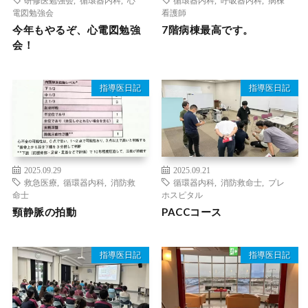
電図勉強会
看護師
今年もやるぞ、心電図勉強
7階病棟最高です。
会！
指導医日記
指導医日記
2025.09.29
2025.09.21
救急医療
,
循環器内科
,
消防救
循環器内科
,
消防救命士
,
プレ
命士
ホスピタル
頸静脈の拍動
PACCコース
指導医日記
指導医日記