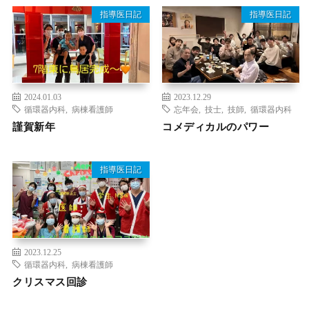
指導医日記
指導医日記
2024.01.03
2023.12.29
循環器内科
,
病棟看護師
忘年会
,
技士
,
技師
,
循環器内科
謹賀新年
コメディカルのパワー
指導医日記
2023.12.25
循環器内科
,
病棟看護師
クリスマス回診