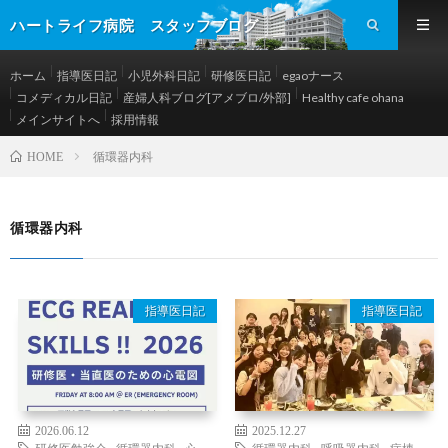
ハートライフ病院 スタッフブログ
ホーム
指導医日記
小児外科日記
研修医日記
egaoナース
コメディカル日記
産婦人科ブログ[アメブロ/外部]
Healthy cafe ohana
メインサイトへ
採用情報
循環器内科
HOME
循環器内科
指導医日記
指導医日記
2026.06.12
2025.12.27
研修医勉強会
,
循環器内科
,
心
循環器内科
,
呼吸器内科
,
病棟