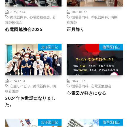
2025.07.14
2025.01.22
循環器内科
,
心電図勉強会
,
看
循環器内科
,
呼吸器内科
,
病棟
護師勉強会
看護師
心電図勉強会2025
正月飾り
指導医日記
指導医日記
2024.12.31
2024.10.21
心臓リハビリ
,
循環器内科
,
病
循環器内科
,
心電図勉強会
棟看護師
心電図が好きになる
2024年お世話になりまし
た。
指導医日記
指導医日記