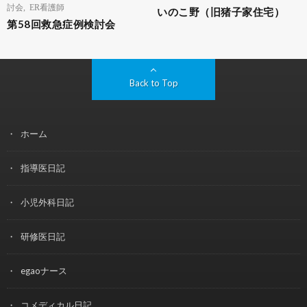
討会
,
ER看護師
いのこ野（旧猪子家住宅）
第58回救急症例検討会
Back to Top
ホーム
指導医日記
小児外科日記
研修医日記
egaoナース
コメディカル日記