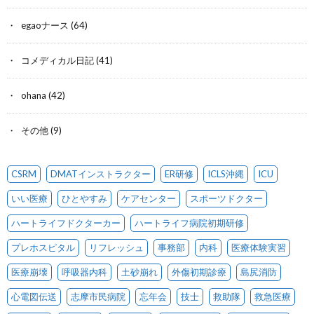
egaoナース
(64)
コメディカル日記
(41)
ohana
(42)
その他
(9)
CSRM
DMATインストラクター
ER研修
ICLS沖縄
ICU
いい医療
ひとやすみ
ケアセンター
スポーツドクター
ハートライフドクターカー
ハートライフ病院初期研修
プレホスピタル
リフレッシュ
事務部
内科
医療体験実習
医療崩壊
呼吸器内科
土砂崩れ
外傷初期診療
島尻消防
心電図伝送
志摩市民病院
忘年会
技士
救助隊
救急医療