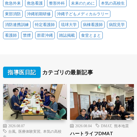
救急外来
救急看護
整形外科
未来のために
本気の高校生
東部消防
沖縄初期研修
沖縄子どもメディカルラリー
消防連携訓練
特定看護師
琉球大学
病棟看護師
病院見学
看護師
禁煙
群星沖縄
雑誌掲載
食堂とまと
指導医日記
カテゴリの最新記事
2026.08.07
2026.08.04
DMAT
,
熊本地震
台風
,
医療体験実習
,
本気の高校
ハートライフDMAT
生