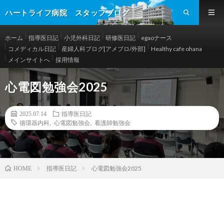
ハートライフ病院 スタッフブログ
ホーム
指導医日記
小児外科日記
研修医日記
egaoナース
コメディカル日記
産婦人科ブログ[アメブロ/外部]
Healthy cafe ohana
メインサイトへ
採用情報
心電図勉強会2025
2025.07.14
指導医日記
循環器内科
,
心電図勉強会
,
看護師勉強会
指導医日記
心電図勉強会2025
HOME