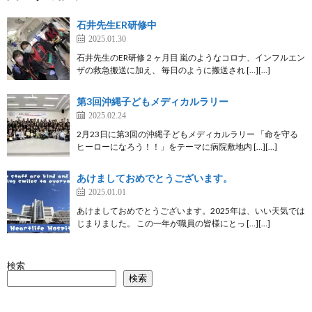
石井先生ER研修中
2025.01.30
石井先生のER研修２ヶ月目 嵐のようなコロナ、インフルエン
ザの救急搬送に加え、 毎日のように搬送され […][…]
第3回沖縄子どもメディカルラリー
2025.02.24
2月23日に第3回の沖縄子どもメディカルラリー 「命を守る
ヒーローになろう！！」をテーマに病院敷地内 […][…]
あけましておめでとうございます。
2025.01.01
あけましておめでとうございます。2025年は、いい天気では
じまりました。 この一年が職員の皆様にとっ […][…]
検索
検索