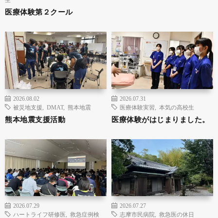
医療体験第２クール
2026.08.02
2026.07.31
被災地支援
,
DMAT
,
熊本地震
医療体験実習
,
本気の高校生
熊本地震支援活動
医療体験がはじまりました。
2026.07.29
2026.07.27
ハートライフ研修医
,
救急症例検
志摩市民病院
,
救急医の休日