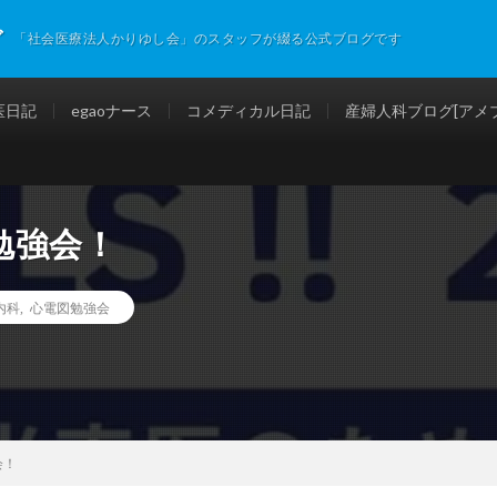
グ
「社会医療法人かりゆし会」のスタッフが綴る公式ブログです
医日記
egaoナース
コメディカル日記
産婦人科ブログ[アメブ
勉強会！
内科
,
心電図勉強会
会！