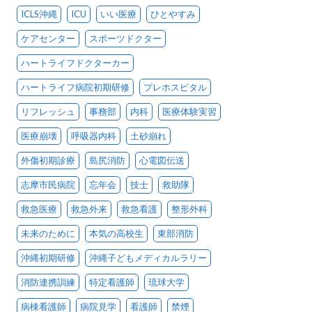
ICLS沖縄
ICU
いい医療
ひとやすみ
ケアセンター
スポーツドクター
ハートライフドクターカー
ハートライフ病院初期研修
プレホスピタル
リフレッシュ
事務部
内科
医療体験実習
医療崩壊
呼吸器内科
土砂崩れ
外傷初期診療
島尻消防
心電図伝送
志摩市民病院
忘年会
技士
救助隊
救急医療
救急外来
救急看護
整形外科
未来のために
本気の高校生
東部消防
沖縄初期研修
沖縄子どもメディカルラリー
消防連携訓練
特定看護師
琉球大学
病棟看護師
病院見学
看護師
禁煙