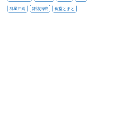
群星沖縄
雑誌掲載
食堂とまと