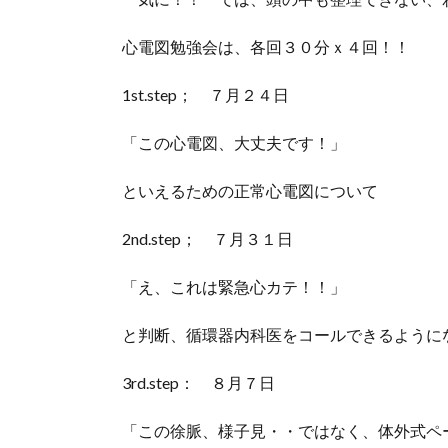
心電図勉強会は、各回３０分ｘ４回！！
1st.step； ７月２４日
「この心電図、大丈夫です！」
といえるための正常心電図について
2nd.step； ７月３１日
「え、これは緊急心カテ！！」
と判断、循環器内科医をコールできるように
3rd.step： ８月７日
「この徐脈、様子見・・ではなく、体外式ペ