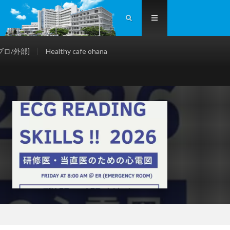
ロ/外部]
Healthy cafe ohana