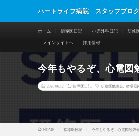
ハートライフ病院 スタッフブロ
ホーム
指導医日記
小児外科日記
研修
メインサイトへ
採用情報
今年もやるぞ、心電図
2026.06.12
指導医日記
研修医勉強会
,
循環器
指導医日記
今年もやるぞ、心電図勉強
HOME