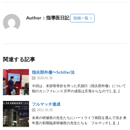
Author：指導医日記
投稿一覧
関連する記事
指尖部外傷〜Schiller法
2026.01.30
今回は、末節骨骨折を伴った爪脱臼（指尖部外傷）について
朝のカンファレンス 爪甲の成長は爪母からなので […][…]
フルマッチ達成
2022.10.28
未来の研修医の先生たちにハートライフ病院を選んで頂き 来
年度の初期臨床研修医の先生たちも フルマッチ […][…]