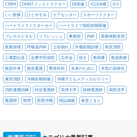
CSRM
DMATインストラクター
ER研修
ICLS沖縄
ICU
いい医療
ひとやすみ
ケアセンター
スポーツドクター
ハートライフドクターカー
ハートライフ病院初期研修
プレホスピタル
リフレッシュ
事務部
内科
医療体験実習
医療崩壊
呼吸器内科
土砂崩れ
外傷初期診療
島尻消防
心電図伝送
志摩市民病院
忘年会
技士
救助隊
救急医療
救急外来
救急看護
整形外科
未来のために
本気の高校生
東部消防
沖縄初期研修
沖縄子どもメディカルラリー
消防連携訓練
特定看護師
琉球大学
病棟看護師
病院見学
看護師
禁煙
群星沖縄
雑誌掲載
食堂とまと