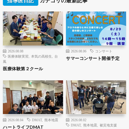
指導医日記
カテゴリの最新記事
2026.08.08
2026.08.06
コンサート
医療体験実習
,
本気の高校生
,
台
サマーコンサート開催予定
風
医療体験第２クール
2026.08.04
DMAT
,
熊本地震
2026.08.02
DMAT
,
熊本地震
,
被災地支援
ハートライフDMAT