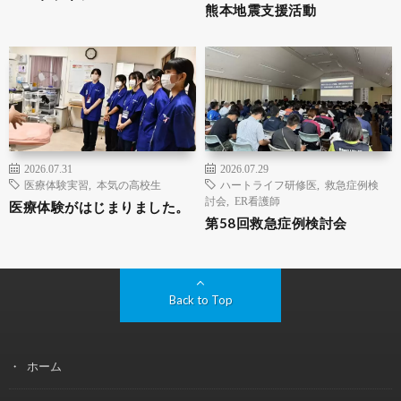
熊本地震支援活動
2026.07.31
2026.07.29
医療体験実習
,
本気の高校生
ハートライフ研修医
,
救急症例検
討会
,
ER看護師
医療体験がはじまりました。
第58回救急症例検討会
Back to Top
ホーム