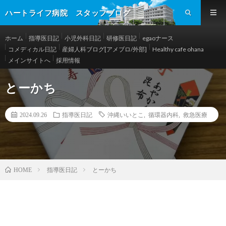
ハートライフ病院 スタッフブログ
ホーム
指導医日記
小児外科日記
研修医日記
egaoナース
コメディカル日記
産婦人科ブログ[アメブロ/外部]
Healthy cafe ohana
メインサイトへ
採用情報
とーかち
2024.09.26
指導医日記
沖縄いいとこ
,
循環器内科
,
救急医療
指導医日記
とーかち
HOME