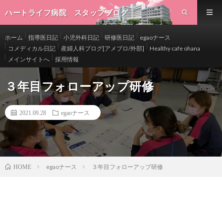
ハートライフ病院 スタッフブログ
ホーム
指導医日記
小児外科日記
研修医日記
egaoナース
コメディカル日記
産婦人科ブログ[アメブロ/外部]
Healthy cafe ohana
メインサイトへ
採用情報
３年目フォローアップ研修
2021.09.28
egaoナース
egaoナース
３年目フォローアップ研修
HOME