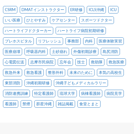
CSRM
DMATインストラクター
ER研修
ICLS沖縄
ICU
いい医療
ひとやすみ
ケアセンター
スポーツドクター
ハートライフドクターカー
ハートライフ病院初期研修
プレホスピタル
リフレッシュ
事務部
内科
医療体験実習
医療崩壊
呼吸器内科
土砂崩れ
外傷初期診療
島尻消防
心電図伝送
志摩市民病院
忘年会
技士
救助隊
救急医療
救急外来
救急看護
整形外科
未来のために
本気の高校生
東部消防
沖縄初期研修
沖縄子どもメディカルラリー
消防連携訓練
特定看護師
琉球大学
病棟看護師
病院見学
看護師
禁煙
群星沖縄
雑誌掲載
食堂とまと