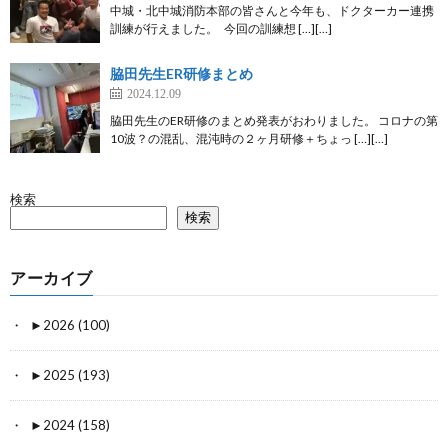
中城・北中城消防本部の皆さんと今年も、ドクターカー連携
訓練が行えました。 今回の訓練想 […][…]
脇田先生ER研修まとめ
2024.12.09
脇田先生のER研修のまとめ発表がおわりました。 コロナの第
10波？の混乱、混沌時の２ヶ月研修＋ちょっ […][…]
検索
検索
アーカイブ
►
2026 (100)
►
2025 (193)
►
2024 (158)