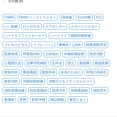
その他
(9)
CSRM
DMATインストラクター
ER研修
ICLS沖縄
ICU
いい医療
ひとやすみ
ケアセンター
スポーツドクター
ハートライフドクターカー
ハートライフ病院初期研修
プレホスピタル
リフレッシュ
事務部
内科
医療体験実習
医療崩壊
呼吸器内科
土砂崩れ
外傷初期診療
島尻消防
心電図伝送
志摩市民病院
忘年会
技士
救助隊
救急医療
救急外来
救急看護
整形外科
未来のために
本気の高校生
東部消防
沖縄初期研修
沖縄子どもメディカルラリー
消防連携訓練
特定看護師
琉球大学
病棟看護師
病院見学
看護師
禁煙
群星沖縄
雑誌掲載
食堂とまと