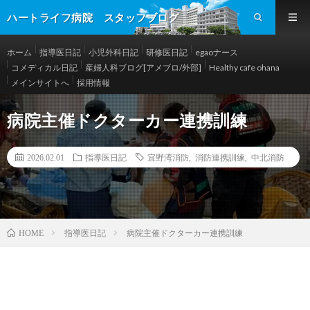
ハートライフ病院 スタッフブログ
ホーム
指導医日記
小児外科日記
研修医日記
egaoナース
コメディカル日記
産婦人科ブログ[アメブロ/外部]
Healthy cafe ohana
メインサイトへ
採用情報
病院主催ドクターカー連携訓練
2026.02.01
指導医日記
宜野湾消防
,
消防連携訓練
,
中北消防
指導医日記
病院主催ドクターカー連携訓練
HOME