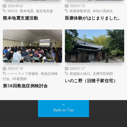
2026.08.02
2026.07.31
DMAT
,
熊本地震
,
被災地支援
医療体験実習
,
本気の高校生
熊本地震支援活動
医療体験がはじまりました。
2026.07.29
2026.07.27
ハートライフ研修医
,
救急症例検
救急医の休日
,
志摩市民病院
討会
,
ER看護師
いのこ野（旧猪子家住宅）
第58回救急症例検討会
Back to Top