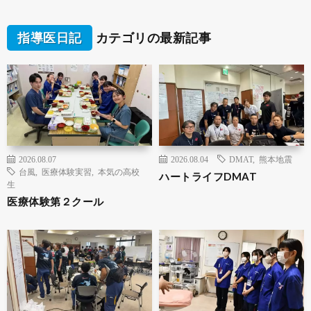
指導医日記
カテゴリの最新記事
2026.08.07
2026.08.04
DMAT
,
熊本地震
台風
,
医療体験実習
,
本気の高校
ハートライフDMAT
生
医療体験第２クール