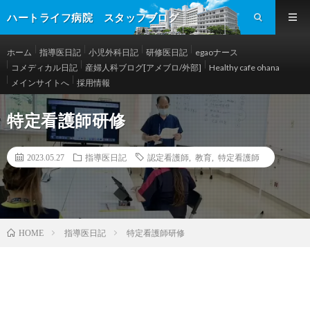
ハートライフ病院 スタッフブログ
ホーム
指導医日記
小児外科日記
研修医日記
egaoナース
コメディカル日記
産婦人科ブログ[アメブロ/外部]
Healthy cafe ohana
メインサイトへ
採用情報
特定看護師研修
2023.05.27
指導医日記
認定看護師
,
教育
,
特定看護師
指導医日記
特定看護師研修
HOME