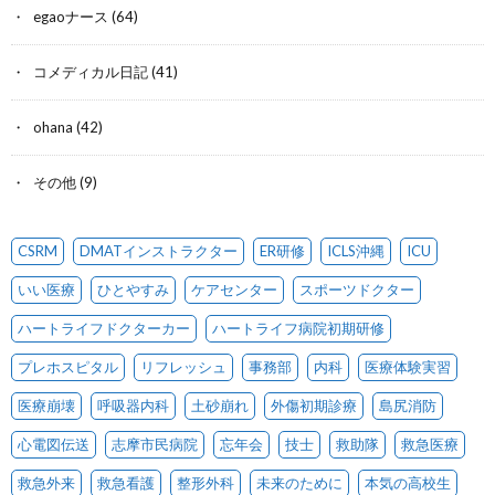
egaoナース
(64)
コメディカル日記
(41)
ohana
(42)
その他
(9)
CSRM
DMATインストラクター
ER研修
ICLS沖縄
ICU
いい医療
ひとやすみ
ケアセンター
スポーツドクター
ハートライフドクターカー
ハートライフ病院初期研修
プレホスピタル
リフレッシュ
事務部
内科
医療体験実習
医療崩壊
呼吸器内科
土砂崩れ
外傷初期診療
島尻消防
心電図伝送
志摩市民病院
忘年会
技士
救助隊
救急医療
救急外来
救急看護
整形外科
未来のために
本気の高校生