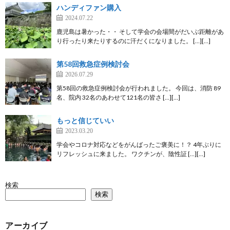
ハンディファン購入
2024.07.22
鹿児島は暑かった・・ そして学会の会場間がだいぶ距離があ
り行ったり来たりするのに汗だくになりました。 […][…]
第58回救急症例検討会
2026.07.29
第58回の救急症例検討会が行われました。 今回は、消防 89
名、院内 32名のあわせて121名の皆さ […][…]
もっと信じていい
2023.03.20
学会やコロナ対応などをがんばったご褒美に！？ 4年ぶりに
リフレッシュに来ました。 ワクチンが、陰性証 […][…]
検索
検索
アーカイブ