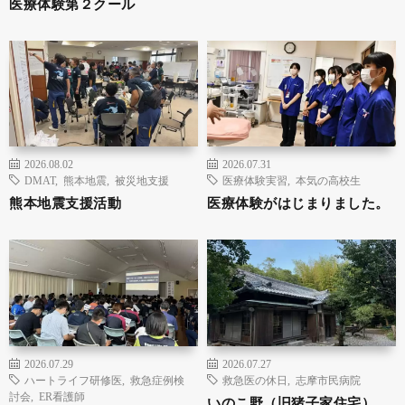
医療体験第２クール
2026.08.02
2026.07.31
DMAT
,
熊本地震
,
被災地支援
医療体験実習
,
本気の高校生
熊本地震支援活動
医療体験がはじまりました。
2026.07.29
2026.07.27
ハートライフ研修医
,
救急症例検
救急医の休日
,
志摩市民病院
討会
,
ER看護師
いのこ野（旧猪子家住宅）