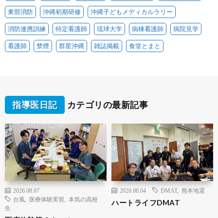
東部消防
沖縄初期研修
沖縄子どもメディカルラリー
消防連携訓練
特定看護師
琉球大学
病棟看護師
病院見学
看護師
禁煙
群星沖縄
雑誌掲載
食堂とまと
指導医日記
カテゴリの最新記事
2026.08.07
2026.08.04
DMAT
,
熊本地震
台風
,
医療体験実習
,
本気の高校
ハートライフDMAT
生