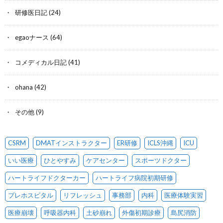
研修医日記
(24)
egaoナース
(64)
コメディカル日記
(41)
ohana
(42)
その他
(9)
CSRM
DMATインストラクター
ER研修
ICLS沖縄
ICU
いい医療
ひとやすみ
ケアセンター
スポーツドクター
ハートライフドクターカー
ハートライフ病院初期研修
プレホスピタル
リフレッシュ
事務部
内科
医療体験実習
医療崩壊
呼吸器内科
土砂崩れ
外傷初期診療
島尻消防