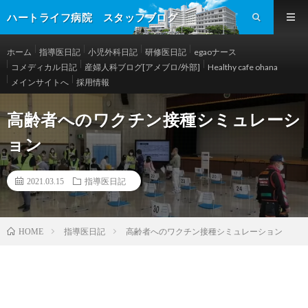
ハートライフ病院 スタッフブログ
ホーム
指導医日記
小児外科日記
研修医日記
egaoナース
コメディカル日記
産婦人科ブログ[アメブロ/外部]
Healthy cafe ohana
メインサイトへ
採用情報
高齢者へのワクチン接種シミュレーシ
ョン
2021.03.15
指導医日記
指導医日記
高齢者へのワクチン接種シミュレーション
HOME