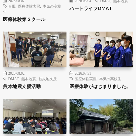
2026.08.07
2026.08.04
DMAT
,
熊本地震
台風
,
医療体験実習
,
本気の高校
ハートライフDMAT
生
医療体験第２クール
2026.08.02
2026.07.31
DMAT
,
熊本地震
,
被災地支援
医療体験実習
,
本気の高校生
熊本地震支援活動
医療体験がはじまりました。