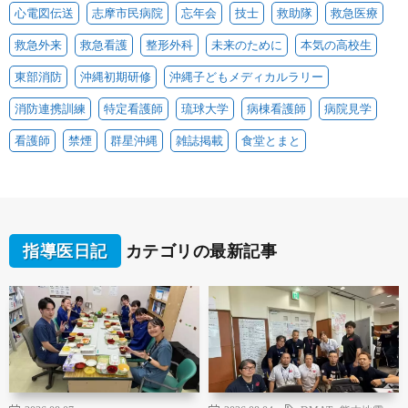
心電図伝送
志摩市民病院
忘年会
技士
救助隊
救急医療
救急外来
救急看護
整形外科
未来のために
本気の高校生
東部消防
沖縄初期研修
沖縄子どもメディカルラリー
消防連携訓練
特定看護師
琉球大学
病棟看護師
病院見学
看護師
禁煙
群星沖縄
雑誌掲載
食堂とまと
指導医日記
カテゴリの最新記事