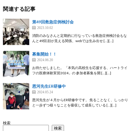
関連する記事
第49回救急症例検討会
2023.10.02
消防のみなさんと定期的に行なっている救急症例検討会もな
んと49回 顔が見える関係、webでは生み出せ […][…]
募集開始！！
2024.06.20
お待たせしました。 「本気の高校生を応援する、ハートライ
フの医療体験実習2024」の 参加者募集を開 […][…]
恩河先生ER研修中
2024.05.24
恩河先生が４月からER研修中です。 焦ることなく、しっかり
と一歩ずつ様々なことを吸収して成長している […][…]
検索
検索