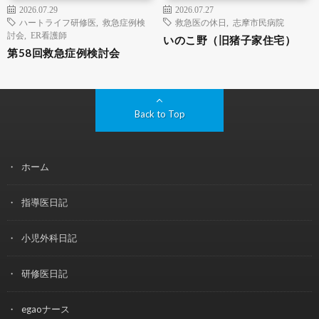
2026.07.29
2026.07.27
ハートライフ研修医
,
救急症例検
救急医の休日
,
志摩市民病院
討会
,
ER看護師
いのこ野（旧猪子家住宅）
第58回救急症例検討会
Back to Top
ホーム
指導医日記
小児外科日記
研修医日記
egaoナース