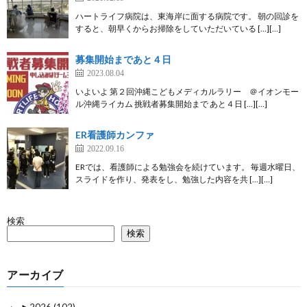
ハートライフ病院は、東海岸に面する病院です。 朝の回診を
すると、朝早くからお掃除をしていただいている […][…]
募集開始まであと４日
2023.08.04
いよいよ 第２回沖縄こどもメディカルラリー ＠イオンモー
ル沖縄ライカム 挑戦者募集開始まで あと４日 […][…]
ER看護師カンファ
2022.09.16
ERでは、看護師による勉強会を続けています。 毎週水曜日、
スライドを作り、発表をし、勉強した内容を共 […][…]
検索
検索
アーカイブ
►
2026 (102)