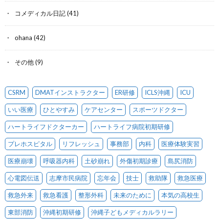
コメディカル日記
(41)
ohana
(42)
その他
(9)
CSRM
DMATインストラクター
ER研修
ICLS沖縄
ICU
いい医療
ひとやすみ
ケアセンター
スポーツドクター
ハートライフドクターカー
ハートライフ病院初期研修
プレホスピタル
リフレッシュ
事務部
内科
医療体験実習
医療崩壊
呼吸器内科
土砂崩れ
外傷初期診療
島尻消防
心電図伝送
志摩市民病院
忘年会
技士
救助隊
救急医療
救急外来
救急看護
整形外科
未来のために
本気の高校生
東部消防
沖縄初期研修
沖縄子どもメディカルラリー