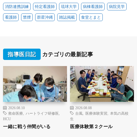
消防連携訓練
特定看護師
琉球大学
病棟看護師
病院見学
看護師
禁煙
群星沖縄
雑誌掲載
食堂とまと
指導医日記
カテゴリの最新記事
2026.08.10
2026.08.08
救命医療
,
ハートライフ研修医
,
台風
,
医療体験実習
,
本気の高校
HCU
生
一緒に戦う仲間がいる
医療体験第２クール