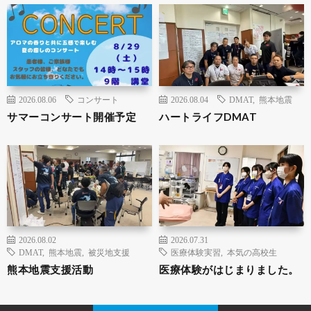
2026.08.06
コンサート
2026.08.04
DMAT
,
熊本地震
サマーコンサート開催予定
ハートライフDMAT
2026.08.02
2026.07.31
DMAT
,
熊本地震
,
被災地支援
医療体験実習
,
本気の高校生
熊本地震支援活動
医療体験がはじまりました。