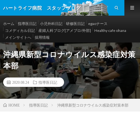
ハートライフ病院 スタッフブログ
ホーム
指導医日記
小児外科日記
研修医日記
egaoナース
コメディカル日記
産婦人科ブログ[アメブロ/外部]
Healthy cafe ohana
メインサイトへ
採用情報
沖縄県新型コロナウイルス感染症対策
本部
2020.08.24
指導医日記
指導医日記
沖縄県新型コロナウイルス感染症対策本部
HOME