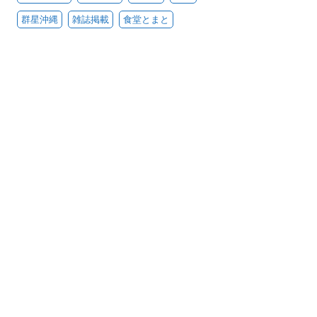
群星沖縄
雑誌掲載
食堂とまと