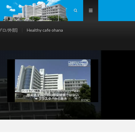
ロ/外部]
Healthy cafe ohana