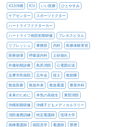
ICLS沖縄
ICU
いい医療
ひとやすみ
ケアセンター
スポーツドクター
ハートライフドクターカー
ハートライフ病院初期研修
プレホスピタル
リフレッシュ
事務部
内科
医療体験実習
医療崩壊
呼吸器内科
土砂崩れ
外傷初期診療
島尻消防
心電図伝送
志摩市民病院
忘年会
技士
救助隊
救急医療
救急外来
救急看護
整形外科
未来のために
本気の高校生
東部消防
沖縄初期研修
沖縄子どもメディカルラリー
消防連携訓練
特定看護師
琉球大学
病棟看護師
病院見学
看護師
禁煙