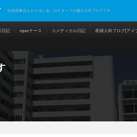
グ
「社会医療法人かりゆし会」のスタッフが綴る公式ブログです
医日記
egaoナース
コメディカル日記
産婦人科ブログ[アメブ
す