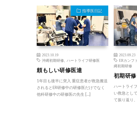
指導医日記
2023.10.19
2023.09.23
沖縄初期研修
,
ハートライフ研修医
ERカンフ
縄初期研修
頼もしい研修医達
初期研修
1年目も後半に突入 重症患者が救急搬送
ハートライ
されるとER研修中の研修医だけでなく
い救急として
他科研修中の研修医の先生 […]
て振り返り、 