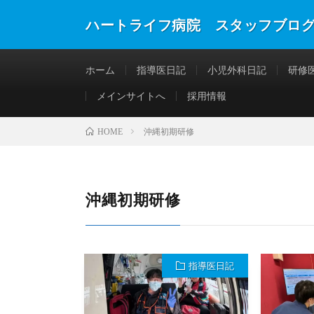
ハートライフ病院 スタッフブロ
ホーム
指導医日記
小児外科日記
研修
メインサイトへ
採用情報
沖縄初期研修
HOME
沖縄初期研修
指導医日記