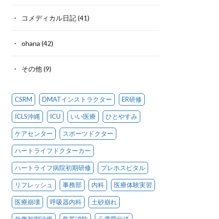
コメディカル日記
(41)
ohana
(42)
その他
(9)
CSRM
DMATインストラクター
ER研修
ICLS沖縄
ICU
いい医療
ひとやすみ
ケアセンター
スポーツドクター
ハートライフドクターカー
ハートライフ病院初期研修
プレホスピタル
リフレッシュ
事務部
内科
医療体験実習
医療崩壊
呼吸器内科
土砂崩れ