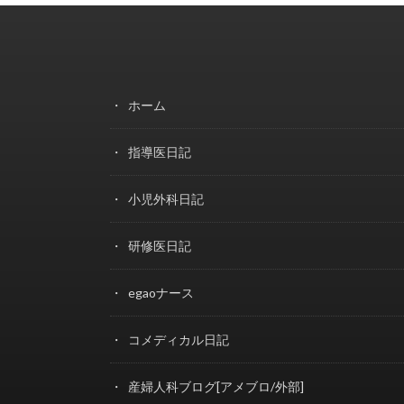
ホーム
指導医日記
小児外科日記
研修医日記
egaoナース
コメディカル日記
産婦人科ブログ[アメブロ/外部]