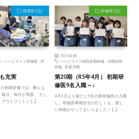
指導医日記
研修医日記
2023.04.08
ァ
,
ハートライフ研修医
,
沖
ハートライフ病院初期研修
,
沖縄初期
研修
,
群星沖縄
も充実
第20期（R5年4月） 初期研
修医9名入職～♪
フの初期研修では、断らな
 毎日、毎日が実践、 そし
4月1日より新たに9名の新研修医が入職
アウトプットと […]
し、研修医事務担当の忙しくも、嬉し
い時期がやってまいりました！ […]