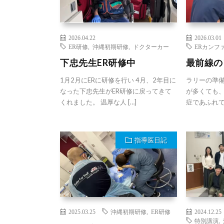
2026.04.22
2026.03.01
ER研修
,
沖縄初期研修
,
ドクターカー
ERカンフ
下忠先生ER研修中
最前線の
1月2月にERに研修を行い 4月、2年目に
ラリーの準
なった下忠先生がER研修に戻ってきて
が多くても
くれました。 温厚な人 […]
症であふれて
指導医日記
2025.03.25
沖縄初期研修
,
ER研修
2024.12.25
特別講演
,