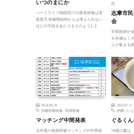
いつのまにか
院
志摩市民
ハートライフ病院ERでの救急研修は実
践形式 研修開始時からは考えられない
会
ほどの手技をあたりまえのよう […]
常勤医師が
を余儀なく
人が集まる病
指導医日記
2024.09.29
2024.07.11
沖縄初期研修
,
初期研修
沖縄いい
マッチング中間発表
ぐるくん
次年度の初期研修マッチングの中間発
沖縄の夏は