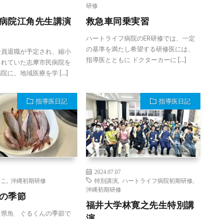
研修
病院江角先生講演
救急車同乗実習
ハートライフ病院のER研修では、一定
の基準を満たし希望する研修医には、
全員退職が予定され、縮小
指導医とともに ドクターカーに […]
されていた志摩市民病院を
院に、地域医療を学 […]
指導医日記
指導医日記
2024.07.07
とこ
,
沖縄初期研修
特別講演
,
ハートライフ病院初期研修
,
沖縄初期研修
の季節
福井大学林寛之先生特別講
、県魚 ぐるくんの季節で
演