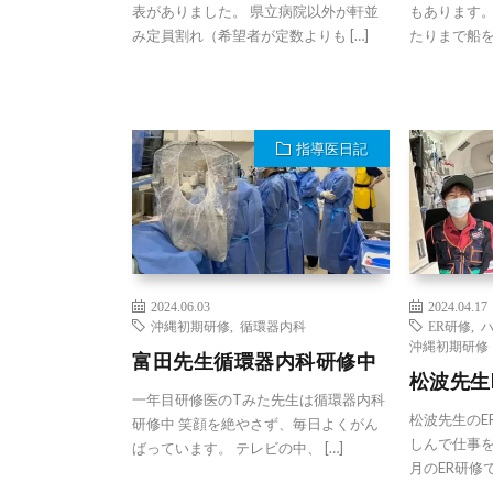
表がありました。 県立病院以外が軒並
もあります。
み定員割れ（希望者が定数よりも […]
たりまで船をだ
指導医日記
2024.06.03
2024.04.17
沖縄初期研修
,
循環器内科
ER研修
,
沖縄初期研修
富田先生循環器内科研修中
松波先生
一年目研修医のTみた先生は循環器内科
松波先生のE
研修中 笑顔を絶やさず、毎日よくがん
しんで仕事を
ばっています。 テレビの中、 […]
月のER研修で