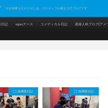
グ
「社会医療法人かりゆし会」のスタッフが綴る公式ブログです
医日記
egaoナース
コメディカル日記
産婦人科ブログ[アメブ
指導医日記
指導医日記