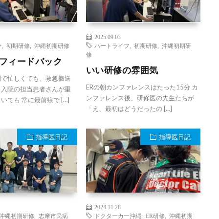
2025.09.03
ァ
,
初期研修
,
沖縄初期研修
ハートライフ
,
初期研修
,
沖縄初期研
修
フィードバック
いい研修の雰囲気
備で忙しくても、救急搬送
ERの朝カンファレンスはたった15分 カ
、入院の担当患者さんが重
ンファレンス後、研修医の先生たちが
いても 常に最前線で […]
「え、最初はどうだったの […]
指導医日記
指導医日記
2024.11.28
沖縄初期研修
,
志摩市民病
ドクターカー沖縄
,
ER研修
,
沖縄初期