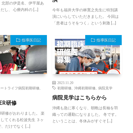
 北部の伊是名、伊平屋あ
し、 心療内科の […]
今年も福井大学の林寛之先生に特別講
演にいらしていただきました。 今回は
「患者はうそをつく」という刺激 […]
指導医日記
指導医日記
2023.11.20
ハートライフ病院初期研修
,
初期研修
,
沖縄初期研修
,
病院見学
病院見学はこちらから
ER研修
沖縄も急に寒くなり、朝晩は長袖を羽
R研修がおわりました。 楽
織っての通勤になりました。 冬です。
してくれる松波先生 ３ヶ
ということは、冬休みがすぐそ […]
、だけでなく […]