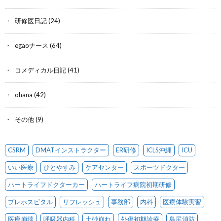
研修医日記
(24)
egaoナース
(64)
コメディカル日記
(41)
ohana
(42)
その他
(9)
CSRM
DMATインストラクター
ER研修
ICLS沖縄
ICU
いい医療
ひとやすみ
ケアセンター
スポーツドクター
ハートライフドクターカー
ハートライフ病院初期研修
プレホスピタル
リフレッシュ
事務部
内科
医療体験実習
医療崩壊
呼吸器内科
土砂崩れ
外傷初期診療
島尻消防