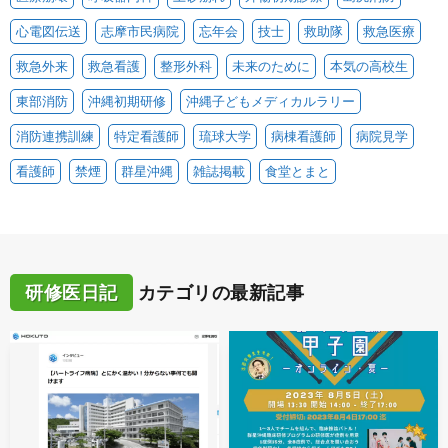
心電図伝送
志摩市民病院
忘年会
技士
救助隊
救急医療
救急外来
救急看護
整形外科
未来のために
本気の高校生
東部消防
沖縄初期研修
沖縄子どもメディカルラリー
消防連携訓練
特定看護師
琉球大学
病棟看護師
病院見学
看護師
禁煙
群星沖縄
雑誌掲載
食堂とまと
研修医日記
カテゴリの最新記事