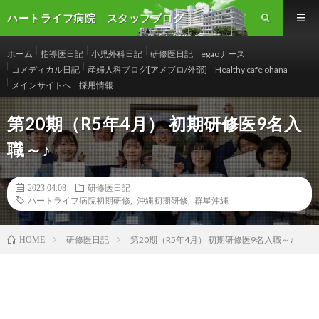
ハートライフ病院 スタッフブログ
ホーム
指導医日記
小児外科日記
研修医日記
egaoナース
コメディカル日記
産婦人科ブログ[アメブロ/外部]
Healthy cafe ohana
メインサイトへ
採用情報
第20期（R5年4月） 初期研修医9名入
職～♪
2023.04.08
研修医日記
ハートライフ病院初期研修
,
沖縄初期研修
,
群星沖縄
研修医日記
第20期（R5年4月） 初期研修医9名入職～♪
HOME