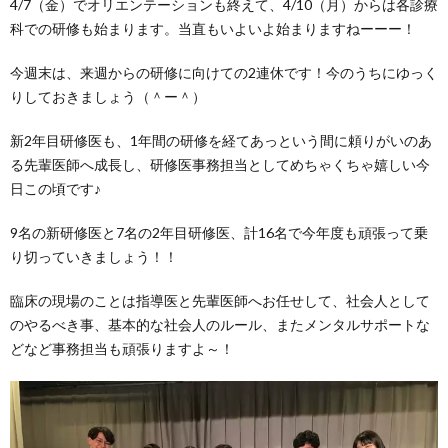
4/7（金）でオリエンテーションも終えて、4/10（月）からは各診療
科での研修も始まります。当直もいよいよ始まりますねーーー！
今週末は、来週からの研修に向けての2連休です！今のうちにゆっく
りしておきましょう（＾ー＾）
新2年目研修医も、1年間の研修を経てあっという間に頼りがいのあ
る先輩医師へ成長し、研修医事務担当としてめちゃくちゃ嬉しい今
日この頃です♪
9名の新研修医と7名の2年目研修医、計16名で今年度も頑張って乗
り切っていきましょう！！
臨床の現場のことは指導医と先輩医師へお任せして、社会人として
のやるべき事、基本的な社会人のルール、またメンタルサポートな
どなど事務担当も頑張りますよ～！