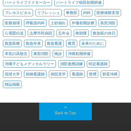
ハートライフドクターカー
ハートライフ病院初期研修
プレホスピタル
リフレッシュ
事務部
内科
医療体験実習
医療崩壊
呼吸器内科
土砂崩れ
外傷初期診療
島尻消防
心電図伝送
志摩市民病院
忘年会
救助隊
救急医の休日
救急医療
救急外来
救急看護
教育
未来のために
本気の高校生
東部消防
検診
沖縄初期研修
沖縄子どもメディカルラリー
消防連携訓練
特定看護師
琉球大学
病棟看護師
病院見学
看護師
禁煙
群星沖縄
雑誌掲載
Back to Top