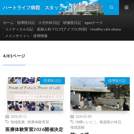
ハートライフ病院 スタッフブログ
ホーム
指導医日記
小児外科日記
研修医日記
egaoナース
コメディカル日記
産婦人科ブログ[アメブロ/外部]
Healthy cafe ohana
メインサイトへ
採用情報
4/81ページ
指導医日記
指導医日記
2026.05.11
2026.05.09
地域医療
,
医療体験実習
沖縄いいとこ
,
救急医の休日
,
地域貢献
医療体験実習2026開催決定