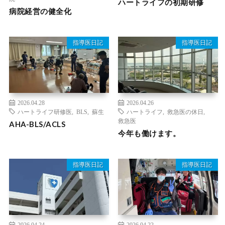
ハートライフの初期研修
病院経営の健全化
指導医日記
指導医日記
2026.04.28
2026.04.26
ハートライフ研修医
,
BLS
,
蘇生
ハートライフ
,
救急医の休日
,
救急医
AHA-BLS/ACLS
今年も働けます。
指導医日記
指導医日記
2026.04.24
2026.04.22