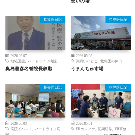
憩いの場
指導医日記
指導医日記
2026.05.07
2026.05.05
地域医療
,
ハートライフ病院
沖縄いいとこ
,
救急医の休日
奥島憲彦名誉院長叙勲
うまんちゅ市場
指導医日記
指導医日記
2026.05.03
2026.05.01
病院イベント
,
ハートライフ病
ERカンファ
,
初期研修
,
ER研修
院