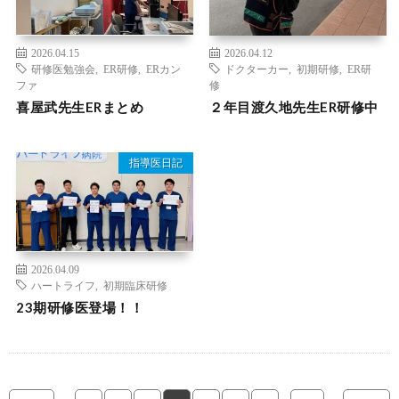
2026.04.15
2026.04.12
研修医勉強会
,
ER研修
,
ERカン
ドクターカー
,
初期研修
,
ER研
ファ
修
喜屋武先生ERまとめ
２年目渡久地先生ER研修中
指導医日記
2026.04.09
ハートライフ
,
初期臨床研修
23期研修医登場！！