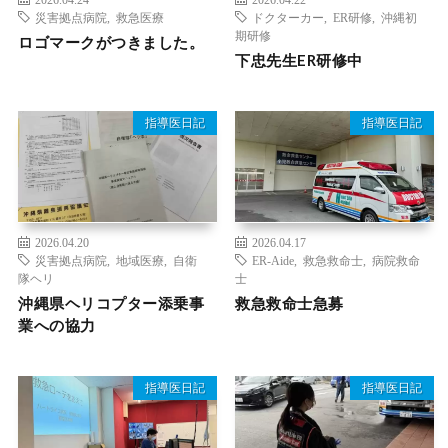
災害拠点病院
,
救急医療
ドクターカー
,
ER研修
,
沖縄初
期研修
ロゴマークがつきました。
下忠先生ER研修中
指導医日記
指導医日記
2026.04.20
2026.04.17
災害拠点病院
,
地域医療
,
自衛
ER-Aide
,
救急救命士
,
病院救命
隊ヘリ
士
沖縄県ヘリコプター添乗事
救急救命士急募
業への協力
指導医日記
指導医日記