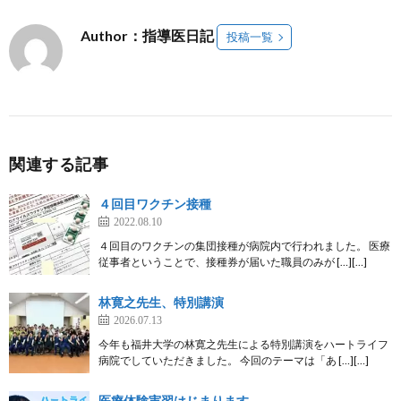
Author：指導医日記
投稿一覧
関連する記事
４回目ワクチン接種
2022.08.10
４回目のワクチンの集団接種が病院内で行われました。 医療
従事者ということで、接種券が届いた職員のみが […][…]
林寛之先生、特別講演
2026.07.13
今年も福井大学の林寛之先生による特別講演をハートライフ
病院でしていただきました。 今回のテーマは「あ […][…]
医療体験実習はじまります