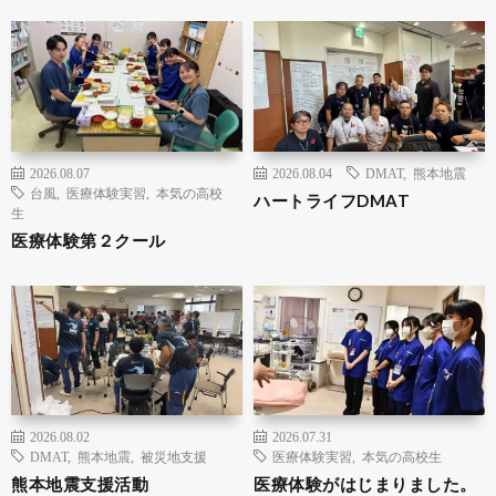
2026.08.07
2026.08.04
DMAT
,
熊本地震
台風
,
医療体験実習
,
本気の高校
ハートライフDMAT
生
医療体験第２クール
2026.08.02
2026.07.31
DMAT
,
熊本地震
,
被災地支援
医療体験実習
,
本気の高校生
熊本地震支援活動
医療体験がはじまりました。