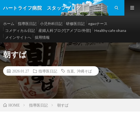
ハートライフ病院 スタッフブログ
ホーム
指導医日記
小児外科日記
研修医日記
egaoナース
コメディカル日記
産婦人科ブログ[アメブロ/外部]
Healthy cafe ohana
メインサイトへ
採用情報
朝すば
2026.01.27
指導医日記
当直
,
沖縄そば
指導医日記
朝すば
HOME