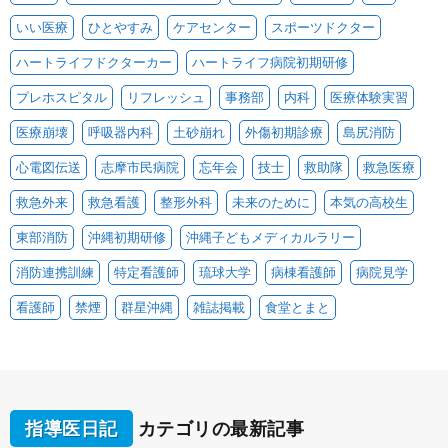
いい医療
ひとやすみ
ケアセンター
スポーツドクター
ハートライフドクターカー
ハートライフ病院初期研修
プレホスピタル
リフレッシュ
事務部
内科
医療体験実習
医療崩壊
呼吸器内科
土砂崩れ
外傷初期診療
島尻消防
心電図伝送
志摩市民病院
忘年会
技士
救助隊
救急医療
救急外来
救急看護
整形外科
未来のために
本気の高校生
東部消防
沖縄初期研修
沖縄子どもメディカルラリー
消防連携訓練
特定看護師
琉球大学
病棟看護師
病院見学
看護師
禁煙
群星沖縄
雑誌掲載
食堂とまと
指導医日記
カテゴリの最新記事