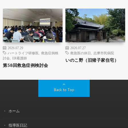
2026.07.29
2026.07.27
ハートライフ研修医
,
救急症例検
救急医の休日
,
志摩市民病院
討会
,
ER看護師
いのこ野（旧猪子家住宅）
第58回救急症例検討会
Back to Top
ホーム
指導医日記