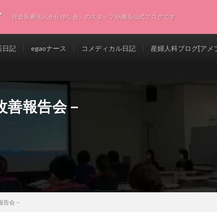
グ
「社会医療法人かりゆし会」のスタッフが綴る公式ブログです
医日記
egaoナース
コメディカル日記
産婦人科ブログ[アメブ
改善報告会－
報告会－