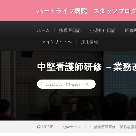
ハートライフ病院 スタッフブロ
ホーム
指導医日記
小児外科日記
研修
メインサイトへ
採用情報
中堅看護師研修 －業務
2021.12.03
egaoナース
egaoナース
中堅看護師研修 －業務改善
HOME