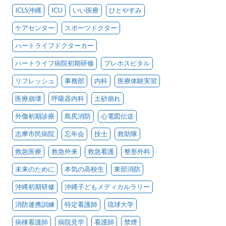
ICLS沖縄
ICU
いい医療
ひとやすみ
ケアセンター
スポーツドクター
ハートライフドクターカー
ハートライフ病院初期研修
プレホスピタル
リフレッシュ
事務部
内科
医療体験実習
医療崩壊
呼吸器内科
土砂崩れ
外傷初期診療
島尻消防
心電図伝送
志摩市民病院
忘年会
技士
救助隊
救急医療
救急外来
救急看護
整形外科
未来のために
本気の高校生
東部消防
沖縄初期研修
沖縄子どもメディカルラリー
消防連携訓練
特定看護師
琉球大学
病棟看護師
病院見学
看護師
禁煙