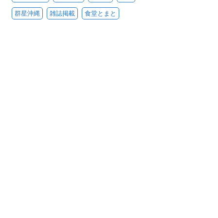
群星沖縄
雑誌掲載
食堂とまと