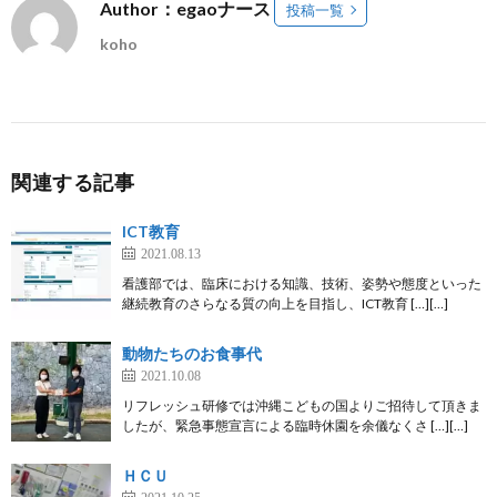
Author：egaoナース
投稿一覧
koho
関連する記事
ICT教育
2021.08.13
看護部では、臨床における知識、技術、姿勢や態度といった
継続教育のさらなる質の向上を目指し、ICT教育 […][…]
動物たちのお食事代
2021.10.08
リフレッシュ研修では沖縄こどもの国よりご招待して頂きま
したが、緊急事態宣言による臨時休園を余儀なくさ […][…]
ＨＣＵ
2021.10.25