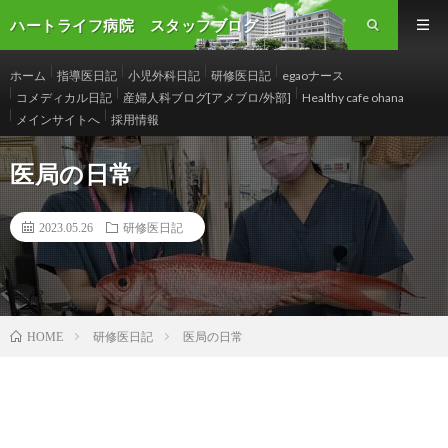
ハートライフ病院 スタッフブログ
ホーム
指導医日記
小児外科日記
研修医日記
egaoナース
コメディカル日記
産婦人科ブログ[アメブロ/外部]
Healthy cafe ohana
メインサイトへ
採用情報
医局の日常
2023.05.26
研修医日記
研修医日記
医局の日常
HOME