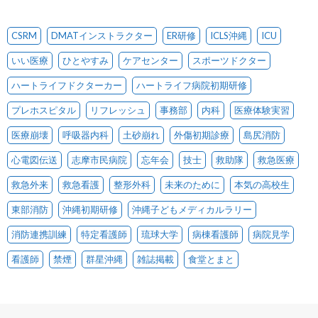
CSRM
DMATインストラクター
ER研修
ICLS沖縄
ICU
いい医療
ひとやすみ
ケアセンター
スポーツドクター
ハートライフドクターカー
ハートライフ病院初期研修
プレホスピタル
リフレッシュ
事務部
内科
医療体験実習
医療崩壊
呼吸器内科
土砂崩れ
外傷初期診療
島尻消防
心電図伝送
志摩市民病院
忘年会
技士
救助隊
救急医療
救急外来
救急看護
整形外科
未来のために
本気の高校生
東部消防
沖縄初期研修
沖縄子どもメディカルラリー
消防連携訓練
特定看護師
琉球大学
病棟看護師
病院見学
看護師
禁煙
群星沖縄
雑誌掲載
食堂とまと