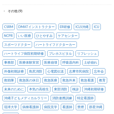
その他
(9)
CSRM
DMATインストラクター
ER研修
ICLS沖縄
ICU
NCPR
いい医療
ひとやすみ
ケアセンター
スポーツドクター
ハートライフドクターカー
ハートライフ病院初期研修
プレホスピタル
リフレッシュ
事務部
医療体験実習
医療崩壊
呼吸器内科
土砂崩れ
外傷初期診療
島尻消防
心電図伝送
志摩市民病院
忘年会
救助隊
救急医の休日
救急医療
救急外来
救急看護
教育
未来のために
本気の高校生
東部消防
検診
沖縄初期研修
沖縄子どもメディカルラリー
消防連携訓練
特定看護師
琉球大学
病棟看護師
病院見学
看護師
禁煙
群星沖縄