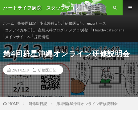
ハートライフ病院 スタッフブログ
ホーム
指導医日記
小児外科日記
研修医日記
egaoナース
コメディカル日記
産婦人科ブログ[アメブロ/外部]
Healthy cafe ohana
メインサイトへ
採用情報
第4回群星沖縄オンライン研修説明会
2021.02.10
研修医日記
研修医日記
第4回群星沖縄オンライン研修説明会
HOME