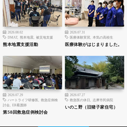
2026.08.02
2026.07.31
DMAT
,
熊本地震
,
被災地支援
医療体験実習
,
本気の高校生
熊本地震支援活動
医療体験がはじまりました。
2026.07.29
2026.07.27
ハートライフ研修医
,
救急症例検
救急医の休日
,
志摩市民病院
討会
,
ER看護師
いのこ野（旧猪子家住宅）
第58回救急症例検討会