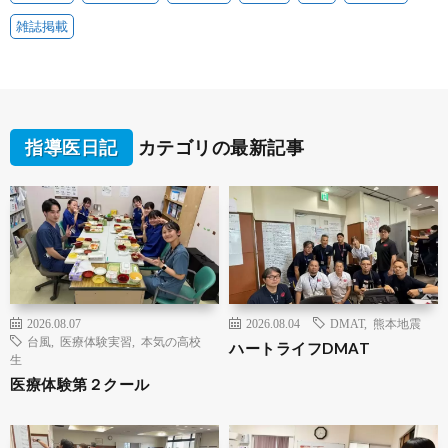
雑誌掲載
指導医日記
カテゴリの最新記事
2026.08.07
2026.08.04
DMAT
,
熊本地震
台風
,
医療体験実習
,
本気の高校
ハートライフDMAT
生
医療体験第２クール