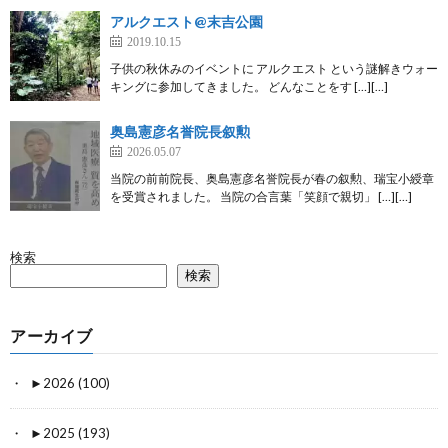
アルクエスト@末吉公園
2019.10.15
子供の秋休みのイベントに アルクエスト という謎解きウォー
キングに参加してきました。 どんなことをす […][…]
奥島憲彦名誉院長叙勲
2026.05.07
当院の前前院長、奥島憲彦名誉院長が春の叙勲、瑞宝小綬章
を受賞されました。 当院の合言葉「笑顔で親切」 […][…]
検索
検索
アーカイブ
►
2026 (100)
►
2025 (193)