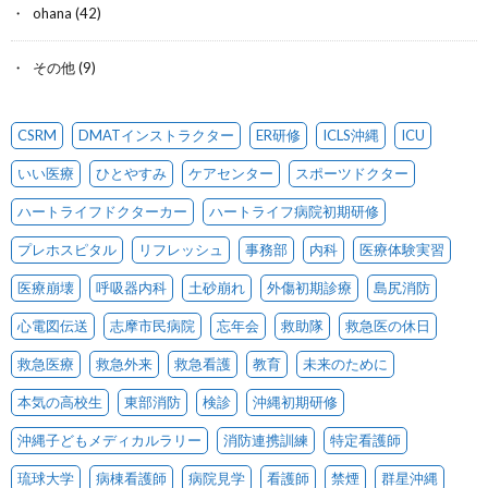
ohana
(42)
その他
(9)
CSRM
DMATインストラクター
ER研修
ICLS沖縄
ICU
いい医療
ひとやすみ
ケアセンター
スポーツドクター
ハートライフドクターカー
ハートライフ病院初期研修
プレホスピタル
リフレッシュ
事務部
内科
医療体験実習
医療崩壊
呼吸器内科
土砂崩れ
外傷初期診療
島尻消防
心電図伝送
志摩市民病院
忘年会
救助隊
救急医の休日
救急医療
救急外来
救急看護
教育
未来のために
本気の高校生
東部消防
検診
沖縄初期研修
沖縄子どもメディカルラリー
消防連携訓練
特定看護師
琉球大学
病棟看護師
病院見学
看護師
禁煙
群星沖縄