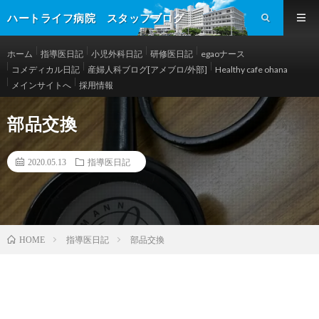
ハートライフ病院 スタッフブログ
ホーム
指導医日記
小児外科日記
研修医日記
egaoナース
コメディカル日記
産婦人科ブログ[アメブロ/外部]
Healthy cafe ohana
メインサイトへ
採用情報
部品交換
2020.05.13
指導医日記
指導医日記
部品交換
HOME