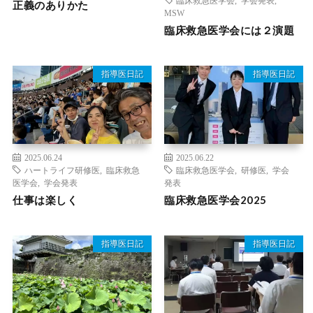
正義のありかた
MSW
臨床救急医学会には２演題
指導医日記
指導医日記
2025.06.24
2025.06.22
ハートライフ研修医
,
臨床救急
臨床救急医学会
,
研修医
,
学会
医学会
,
学会発表
発表
仕事は楽しく
臨床救急医学会2025
指導医日記
指導医日記