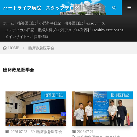
ハートライフ病院 スタッフブログ
ホーム
指導医日記
小児外科日記
研修医日記
egaoナース
コメディカル日記
産婦人科ブログ[アメブロ/外部]
Healthy cafe ohana
メインサイトへ
採用情報
臨床救急医学会
HOME
臨床救急医学会
指導医日記
指導医日記
2026.07.23
臨床救急医学会
2026.07.21
臨床救急医学会
,
学会発表
,