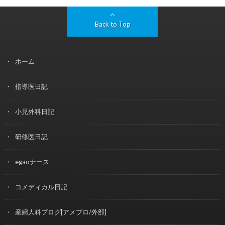
Back to Top
ホーム
指導医日記
小児外科日記
研修医日記
egaoナース
コメディカル日記
産婦人科ブログ[アメブロ/外部]