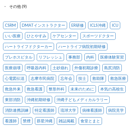
その他
(9)
CSRM
DMATインストラクター
ER研修
ICLS沖縄
ICU
いい医療
ひとやすみ
ケアセンター
スポーツドクター
ハートライフドクターカー
ハートライフ病院初期研修
プレホスピタル
リフレッシュ
事務部
内科
医療体験実習
医療崩壊
呼吸器内科
土砂崩れ
外傷初期診療
島尻消防
心電図伝送
志摩市民病院
忘年会
技士
救助隊
救急医療
救急外来
救急看護
整形外科
未来のために
本気の高校生
東部消防
沖縄初期研修
沖縄子どもメディカルラリー
消防連携訓練
特定看護師
琉球大学
病棟看護師
病院見学
看護師
禁煙
群星沖縄
雑誌掲載
食堂とまと