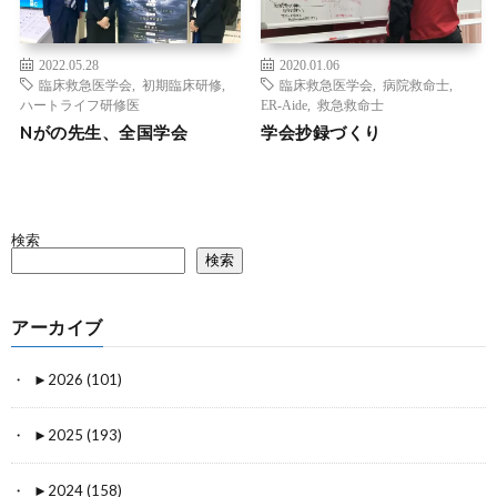
2022.05.28
2020.01.06
臨床救急医学会
,
初期臨床研修
,
臨床救急医学会
,
病院救命士
,
ハートライフ研修医
ER-Aide
,
救急救命士
Nがの先生、全国学会
学会抄録づくり
検索
検索
アーカイブ
►
2026 (101)
►
2025 (193)
►
2024 (158)