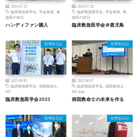
2024.07.22
2024.07.20
臨床救急医学会
,
学会発表
,
救
臨床救急医学会
,
学会発表
,
救
急医の休日
急医の休日
ハンディファン購入
臨床救急医学会＠鹿児島
指導医日記
指導医日記
2023.08.05
2022.06.07
臨床救急医学会
,
病院救命士
,
臨床救急医学会
,
病院救命士
,
MC
ER-Aide
臨床救急医学会2023
病院救命士の未来を作る
指導医日記
指導医日記