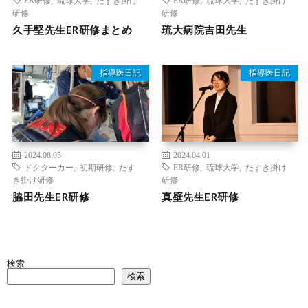
研修
研修
久手堅先生ER研修まとめ
琉大病院吉田先生
指導医日記
指導医日記
2024.08.05
2024.04.01
ドクターカー
,
初期研修
,
たす
ER研修
,
琉球大学
,
たすき掛け
き掛け研修
研修
脇田先生ER研修
真壁先生ER研修
検索
検索