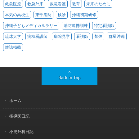
救急医療
救急外来
救急看護
教育
未来のために
本気の高校生
東部消防
検診
沖縄初期研修
沖縄子どもメディカルラリー
消防連携訓練
特定看護師
琉球大学
病棟看護師
病院見学
看護師
禁煙
群星沖縄
雑誌掲載
Back to Top
ホーム
指導医日記
小児外科日記