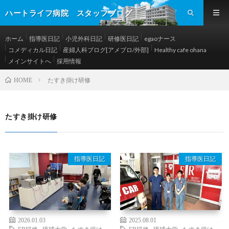
ハートライフ病院 スタッフブログ
ホーム
指導医日記
小児外科日記
研修医日記
egaoナース
コメディカル日記
産婦人科ブログ[アメブロ/外部]
Healthy cafe ohana
メインサイトへ
採用情報
たすき掛け研修
HOME
たすき掛け研修
指導医日記
指導医日記
2026.01.03
2025.08.01
ER研修
,
琉球大学
,
たすき掛け
ER研修
,
琉球大学
,
たすき掛け