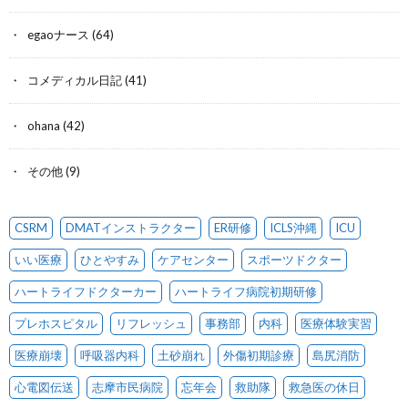
egaoナース
(64)
コメディカル日記
(41)
ohana
(42)
その他
(9)
CSRM
DMATインストラクター
ER研修
ICLS沖縄
ICU
いい医療
ひとやすみ
ケアセンター
スポーツドクター
ハートライフドクターカー
ハートライフ病院初期研修
プレホスピタル
リフレッシュ
事務部
内科
医療体験実習
医療崩壊
呼吸器内科
土砂崩れ
外傷初期診療
島尻消防
心電図伝送
志摩市民病院
忘年会
救助隊
救急医の休日