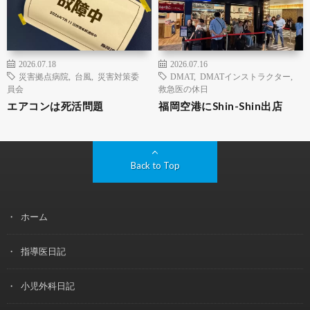
2026.07.18
2026.07.16
災害拠点病院
,
台風
,
災害対策委
DMAT
,
DMATインストラクター
,
員会
救急医の休日
エアコンは死活問題
福岡空港にShin-Shin出店
Back to Top
ホーム
指導医日記
小児外科日記