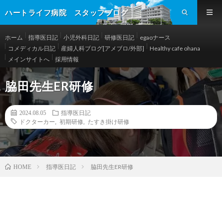
ハートライフ病院 スタッフブログ
ホーム
指導医日記
小児外科日記
研修医日記
egaoナース
コメディカル日記
産婦人科ブログ[アメブロ/外部]
Healthy cafe ohana
メインサイトへ
採用情報
脇田先生ER研修
2024.08.05
指導医日記
ドクターカー
,
初期研修
,
たすき掛け研修
指導医日記
脇田先生ER研修
HOME