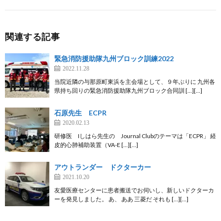
関連する記事
緊急消防援助隊九州ブロック訓練2022
2022.11.28
当院近隣の与那原町東浜を主会場として、９年ぶりに 九州各
県持ち回りの緊急消防援助隊九州ブロック合同訓 […][…]
石原先生 ECPR
2020.02.13
研修医 Iしはら先生の Journal Clubのテーマは「ECPR」 経
皮的心肺補助装置（VA-E […][…]
アウトランダー ドクターカー
2021.10.20
友愛医療センターに患者搬送でお伺いし、新しいドクターカ
ーを発見しました。 あ、 ああ 三菱だ それも […][…]