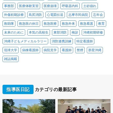
事務部
医療体験実習
医療崩壊
呼吸器内科
土砂崩れ
外傷初期診療
島尻消防
心電図伝送
志摩市民病院
忘年会
救助隊
救急医の休日
救急医療
救急外来
救急看護
教育
未来のために
本気の高校生
東部消防
検診
沖縄初期研修
沖縄子どもメディカルラリー
消防連携訓練
特定看護師
琉球大学
病棟看護師
病院見学
看護師
禁煙
群星沖縄
雑誌掲載
指導医日記
カテゴリの最新記事