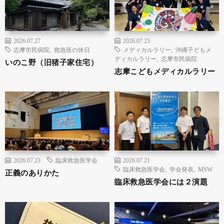
2026.07.27
2026.07.25
志摩市民病院
,
救急医の休日
メディカルラリー
,
沖縄子どもメ
ディカルラリー
,
志摩市民病院
いのこ野（旧猪子家住宅）
志摩こどもメディカルラリー
2026.07.23
臨床救急医学会
2026.07.21
臨床救急医学会
,
学会発表
,
MSW
正義のありかた
臨床救急医学会には２演題