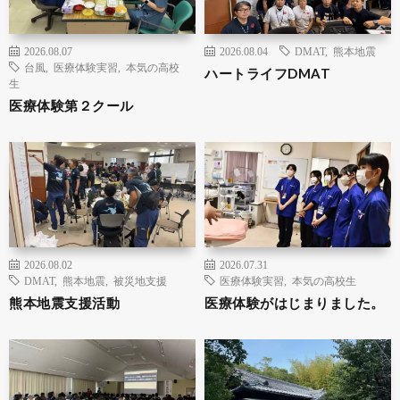
2026.08.07
2026.08.04
DMAT
,
熊本地震
台風
,
医療体験実習
,
本気の高校
ハートライフDMAT
生
医療体験第２クール
2026.08.02
2026.07.31
DMAT
,
熊本地震
,
被災地支援
医療体験実習
,
本気の高校生
熊本地震支援活動
医療体験がはじまりました。