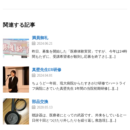
関連する記事
満員御礼
2024.06.21
昨日、募集を開始した「医療体験実習」ですが、 今年は24時
間もたずに、受講希望者が殺到し応募を終了さ […][…]
真壁先生ER研修
2024.04.01
ちょうど一年前、琉大病院からたすきがけ研修でハートライ
フ病院にきていた真壁先生 1年間の当院初期研修 […][…]
部品交換
2020.05.13
聴診器は、医療者にとっての武器です。 外来をしていると一
日何十回とつけたり外したりを繰り返し 救急現 […][…]