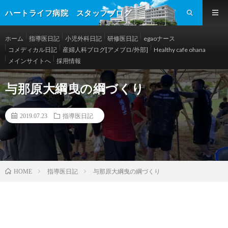
ハートライフ病院 スタッフブログ
ホーム
指導医日記
小児外科日記
研修医日記
egaoナース
コメディカル日記
産婦人科ブログ[アメブロ/外部]
Healthy cafe ohana
メインサイトへ
採用情報
与那原大綱曳の綱づくり
2019.07.23
指導医日記
指導医日記
与那原大綱曳の綱づくり
HOME