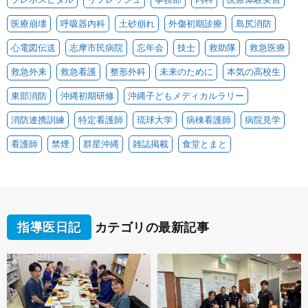
医療崩壊
呼吸器内科
土砂崩れ
外傷初期診療
島尻消防
心電図伝送
志摩市民病院
忘年会
技士
救助隊
救急医療
救急外来
救急看護
整形外科
未来のために
本気の高校生
東部消防
沖縄初期研修
沖縄子どもメディカルラリー
消防連携訓練
特定看護師
琉球大学
病棟看護師
病院見学
看護師
禁煙
群星沖縄
雑誌掲載
食堂とまと
指導医日記
カテゴリの最新記事