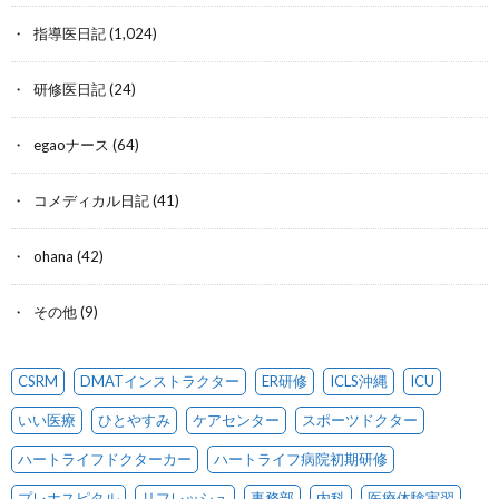
指導医日記
(1,024)
研修医日記
(24)
egaoナース
(64)
コメディカル日記
(41)
ohana
(42)
その他
(9)
CSRM
DMATインストラクター
ER研修
ICLS沖縄
ICU
いい医療
ひとやすみ
ケアセンター
スポーツドクター
ハートライフドクターカー
ハートライフ病院初期研修
プレホスピタル
リフレッシュ
事務部
内科
医療体験実習