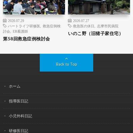
2026.07.29
2026.07.27
ハートライフ研修医
,
救急症例検
救急医の休日
,
志摩市民病院
討会
,
ER看護師
いのこ野（旧猪子家住宅）
第58回救急症例検討会
Back to Top
ホーム
指導医日記
小児外科日記
研修医日記