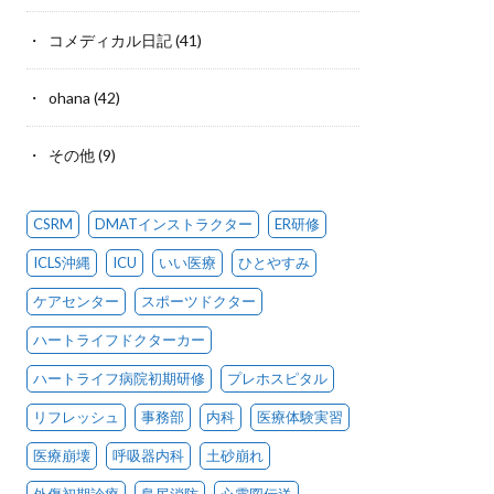
コメディカル日記
(41)
ohana
(42)
その他
(9)
CSRM
DMATインストラクター
ER研修
ICLS沖縄
ICU
いい医療
ひとやすみ
ケアセンター
スポーツドクター
ハートライフドクターカー
ハートライフ病院初期研修
プレホスピタル
リフレッシュ
事務部
内科
医療体験実習
医療崩壊
呼吸器内科
土砂崩れ