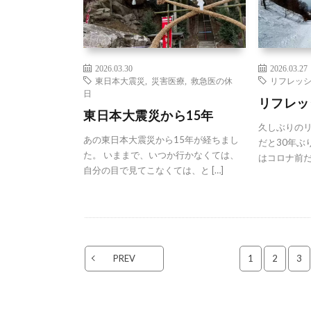
2026.03.30
2026.03.27
東日本大震災
,
災害医療
,
救急医の休
リフレッ
日
リフレッ
東日本大震災から15年
久しぶりのリ
あの東日本大震災から15年が経ちまし
だと30年ぶ
た。 いままで、いつか行かなくては、
はコロナ前だか
自分の目で見てこなくては、と […]
PREV
1
2
3