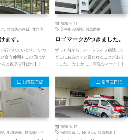
2026.04.24
イフ
,
救急医の休日
,
救急医
災害拠点病院
,
救急医療
けます。
ロゴマークがつきました。
が行われています。 いつ
ずっと前から、ハートライフ病院って
呼び合う仲間もこの日ばか
どこにあるの？と言われることがあり
んと数字で呼ばれ […]
ました。 たしかに、病院のマーク […]
指導医日記
指導医日記
2026.04.17
病院
,
地域医療
,
自衛隊ヘリ
病院救命士
,
ER-Aide
,
救急救命士