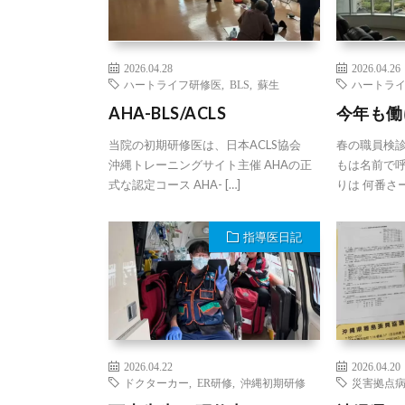
2026.04.28
2026.04.26
ハートライフ研修医
,
BLS
,
蘇生
ハートラ
AHA-BLS/ACLS
今年も働
当院の初期研修医は、日本ACLS協会
春の職員検診
沖縄トレーニングサイト主催 AHAの正
もは名前で
式な認定コース AHA- […]
りは 何番さー
指導医日記
2026.04.22
2026.04.20
ドクターカー
,
ER研修
,
沖縄初期研修
災害拠点