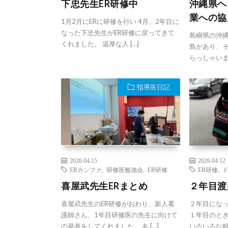
下忠先生ER研修中
沖縄県ヘ
業への協
1月2月にERに研修を行い 4月、2年目に
なった下忠先生がER研修に戻ってきて
島嶼県の沖
くれました。 温厚な人 […]
島があり、
らっしゃいま
指導医日記
2026.04.15
2026.04.12
ERカンファ
,
研修医勉強会
,
ER研修
ER研修
,
喜屋武先生ERまとめ
２年目渡
喜屋武先生のER研修がおわり、新人看
２年目になっ
護師さん、1年目研修医の先生に向けて
１年目のと
の発表をしてくれました。 あ […]
いろいろな科