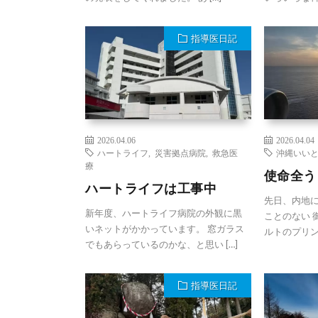
指導医日記
2026.04.06
2026.04.04
ハートライフ
,
災害拠点病院
,
救急医
沖縄いい
療
使命全う
ハートライフは工事中
先日、内地
新年度、ハートライフ病院の外観に黒
ことのない 
いネットがかかっています。 窓ガラス
ルトのプリン
でもあらっているのかな、と思い […]
指導医日記