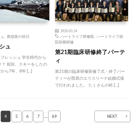
2026.03.24
シュ
,
救急医の休日
ハートライフ研修医
,
ハートライフ病
院初期研修
シュ
第21期臨床研修終了パーテ
フレッシュ 学生時代から
ィ
り？ 前回、スキーをしたの
ら7年、8年 […]
第21期の臨床研修医修了式・終了パー
ティーが西原のエリスリーナ結婚式場
で行われました。 たくさんの科 […]
4
5
6
7
…
69
NEXT