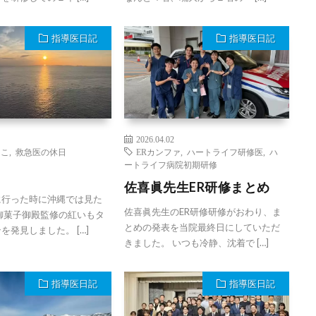
指導医日記
指導医日記
2026.04.02
とこ
,
救急医の休日
ERカンファ
,
ハートライフ研修医
,
ハ
ートライフ病院初期研修
佐喜眞先生ER研修まとめ
に行った時に沖縄では見た
佐喜眞先生のER研修研修がおわり、ま
御菓子御殿監修の紅いもタ
とめの発表を当院最終日にしていただ
を発見しました。 […]
きました。 いつも冷静、沈着で […]
指導医日記
指導医日記