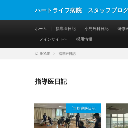
ハートライフ病院 スタッフブロ
ホーム
指導医日記
小児外科日記
研修
メインサイトへ
採用情報
指導医日記
HOME
指導医日記
指導医日記