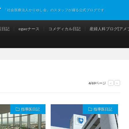
グ
「社会医療法人かりゆし会」のスタッフが綴る公式ブログです
医日記
egaoナース
コメディカル日記
産婦人科ブログ[アメブ
4/69ページ
<
>
指導医日記
指導医日記