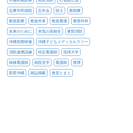
外傷初期診療
島尻消防
心電図伝送
志摩市民病院
忘年会
技士
救助隊
救急医療
救急外来
救急看護
整形外科
未来のために
本気の高校生
東部消防
沖縄初期研修
沖縄子どもメディカルラリー
消防連携訓練
特定看護師
琉球大学
病棟看護師
病院見学
看護師
禁煙
群星沖縄
雑誌掲載
食堂とまと