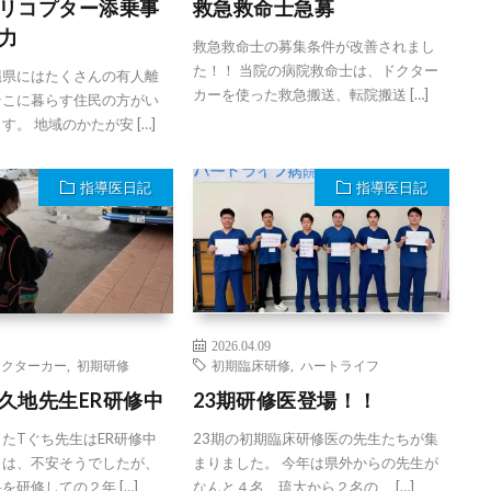
リコプター添乗事
救急救命士急募
力
救急救命士の募集条件が改善されまし
た！！ 当院の病院救命士は、ドクター
縄県にはたくさんの有人離
カーを使った救急搬送、転院搬送 […]
そこに暮らす住民の方がい
す。 地域のかたが安 […]
指導医日記
指導医日記
2026.04.09
ドクターカー
,
初期研修
初期臨床研修
,
ハートライフ
久地先生ER研修中
23期研修医登場！！
たTぐち先生はER研修中
23期の初期臨床研修医の先生たちが集
きは、不安そうでしたが、
まりました。 今年は県外からの先生が
を研修しての２年 […]
なんと４名、琉大から２名の […]