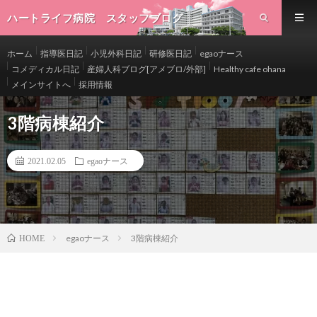
ハートライフ病院 スタッフブログ
ホーム
指導医日記
小児外科日記
研修医日記
egaoナース
コメディカル日記
産婦人科ブログ[アメブロ/外部]
Healthy cafe ohana
メインサイトへ
採用情報
3階病棟紹介
2021.02.05
egaoナース
egaoナース
3階病棟紹介
HOME