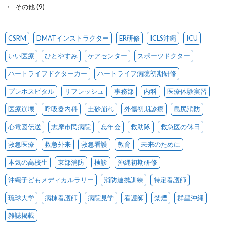
その他
(9)
CSRM
DMATインストラクター
ER研修
ICLS沖縄
ICU
いい医療
ひとやすみ
ケアセンター
スポーツドクター
ハートライフドクターカー
ハートライフ病院初期研修
プレホスピタル
リフレッシュ
事務部
内科
医療体験実習
医療崩壊
呼吸器内科
土砂崩れ
外傷初期診療
島尻消防
心電図伝送
志摩市民病院
忘年会
救助隊
救急医の休日
救急医療
救急外来
救急看護
教育
未来のために
本気の高校生
東部消防
検診
沖縄初期研修
沖縄子どもメディカルラリー
消防連携訓練
特定看護師
琉球大学
病棟看護師
病院見学
看護師
禁煙
群星沖縄
雑誌掲載