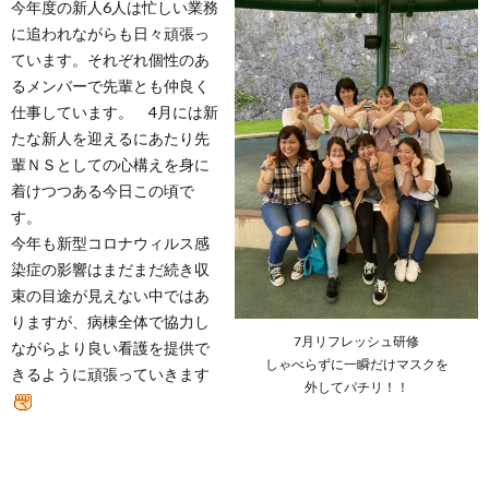
今年度の新人6人は忙しい業務
に追われながらも日々頑張っ
ています。それぞれ個性のあ
るメンバーで先輩とも仲良く
仕事しています。 4月には新
たな新人を迎えるにあたり先
輩ＮＳとしての心構えを身に
着けつつある今日この頃で
す。
今年も新型コロナウィルス感
染症の影響はまだまだ続き収
束の目途が見えない中ではあ
りますが、病棟全体で協力し
7月リフレッシュ研修
ながらより良い看護を提供で
しゃべらずに一瞬だけマスクを
きるように頑張っていきます
外してパチリ！！