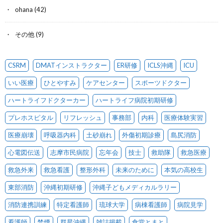
ohana
(42)
その他
(9)
CSRM
DMATインストラクター
ER研修
ICLS沖縄
ICU
いい医療
ひとやすみ
ケアセンター
スポーツドクター
ハートライフドクターカー
ハートライフ病院初期研修
プレホスピタル
リフレッシュ
事務部
内科
医療体験実習
医療崩壊
呼吸器内科
土砂崩れ
外傷初期診療
島尻消防
心電図伝送
志摩市民病院
忘年会
技士
救助隊
救急医療
救急外来
救急看護
整形外科
未来のために
本気の高校生
東部消防
沖縄初期研修
沖縄子どもメディカルラリー
消防連携訓練
特定看護師
琉球大学
病棟看護師
病院見学
看護師
禁煙
群星沖縄
雑誌掲載
食堂とまと