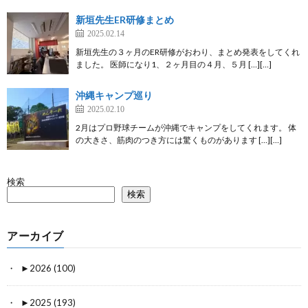
新垣先生ER研修まとめ
2025.02.14
新垣先生の３ヶ月のER研修がおわり、まとめ発表をしてくれ
ました。 医師になり1、２ヶ月目の４月、５月 […][…]
沖縄キャンプ巡り
2025.02.10
2月はプロ野球チームが沖縄でキャンプをしてくれます。 体
の大きさ、筋肉のつき方には驚くものがあります […][…]
検索
検索
アーカイブ
►
2026 (100)
►
2025 (193)