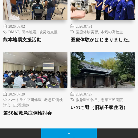
2026.08.02
2026.07.31
DMAT
,
熊本地震
,
被災地支援
医療体験実習
,
本気の高校生
熊本地震支援活動
医療体験がはじまりました。
2026.07.29
2026.07.27
ハートライフ研修医
,
救急症例検
救急医の休日
,
志摩市民病院
討会
,
ER看護師
いのこ野（旧猪子家住宅）
第58回救急症例検討会