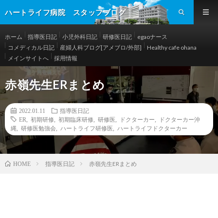
ハートライフ病院 スタッフブログ
ホーム
指導医日記
小児外科日記
研修医日記
egaoナース
コメディカル日記
産婦人科ブログ[アメブロ/外部]
Healthy cafe ohana
メインサイトへ
採用情報
赤嶺先生ERまとめ
2022.01.11
指導医日記
ER
,
初期研修
,
初期臨床研修
,
研修医
,
ドクターカー
,
ドクターカー沖
縄
,
研修医勉強会
,
ハートライフ研修医
,
ハートライフドクターカー
指導医日記
赤嶺先生ERまとめ
HOME