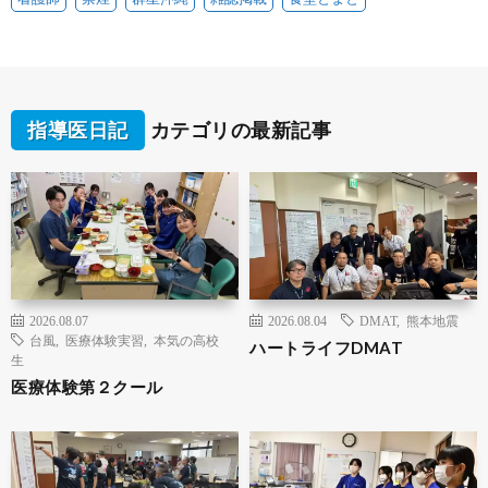
指導医日記
カテゴリの最新記事
2026.08.07
2026.08.04
DMAT
,
熊本地震
台風
,
医療体験実習
,
本気の高校
ハートライフDMAT
生
医療体験第２クール