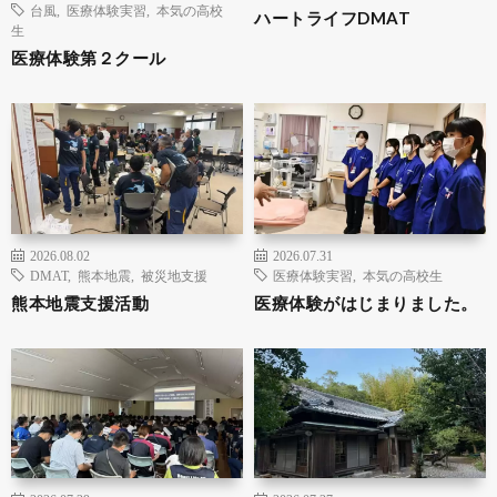
台風
,
医療体験実習
,
本気の高校
ハートライフDMAT
生
医療体験第２クール
2026.08.02
2026.07.31
DMAT
,
熊本地震
,
被災地支援
医療体験実習
,
本気の高校生
熊本地震支援活動
医療体験がはじまりました。