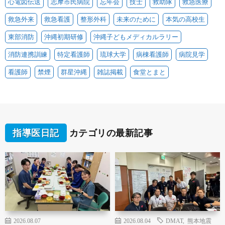
心電図伝送
志摩市民病院
忘年会
技士
救助隊
救急医療
救急外来
救急看護
整形外科
未来のために
本気の高校生
東部消防
沖縄初期研修
沖縄子どもメディカルラリー
消防連携訓練
特定看護師
琉球大学
病棟看護師
病院見学
看護師
禁煙
群星沖縄
雑誌掲載
食堂とまと
指導医日記
カテゴリの最新記事
2026.08.07
2026.08.04
DMAT
,
熊本地震