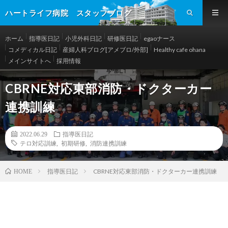
ハートライフ病院 スタッフブログ
ホーム
指導医日記
小児外科日記
研修医日記
egaoナース
コメディカル日記
産婦人科ブログ[アメブロ/外部]
Healthy cafe ohana
メインサイトへ
採用情報
CBRNE対応東部消防・ドクターカー
連携訓練
2022.06.29
指導医日記
テロ対応訓練
,
初期研修
,
消防連携訓練
指導医日記
CBRNE対応東部消防・ドクターカー連携訓練
HOME