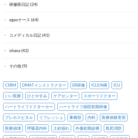
研修医日記
(24)
egaoナース
(64)
コメディカル日記
(41)
ohana
(42)
その他
(9)
CSRM
DMATインストラクター
ER研修
ICLS沖縄
ICU
いい医療
ひとやすみ
ケアセンター
スポーツドクター
ハートライフドクターカー
ハートライフ病院初期研修
プレホスピタル
リフレッシュ
事務部
内科
医療体験実習
医療崩壊
呼吸器内科
土砂崩れ
外傷初期診療
島尻消防