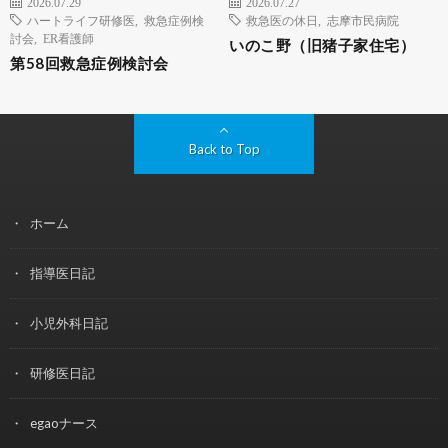
2026.07.29
2026.07.27
ハートライフ研修医
,
救急症例検
救急医の休日
,
志摩市民病院
討会
,
ER看護師
いのこ野（旧猪子家住宅）
第58回救急症例検討会
Back to Top
ホーム
指導医日記
小児外科日記
研修医日記
egaoナース