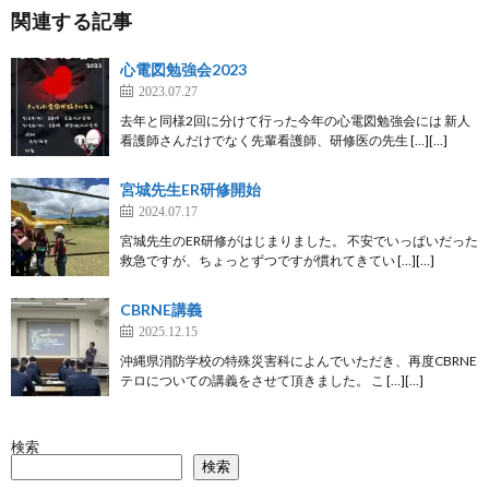
関連する記事
心電図勉強会2023
2023.07.27
去年と同様2回に分けて行った今年の心電図勉強会には 新人
看護師さんだけでなく先輩看護師、研修医の先生 […][…]
宮城先生ER研修開始
2024.07.17
宮城先生のER研修がはじまりました。 不安でいっぱいだった
救急ですが、ちょっとずつですが慣れてきてい […][…]
CBRNE講義
2025.12.15
沖縄県消防学校の特殊災害科によんでいただき、再度CBRNE
テロについての講義をさせて頂きました。 こ […][…]
検索
検索