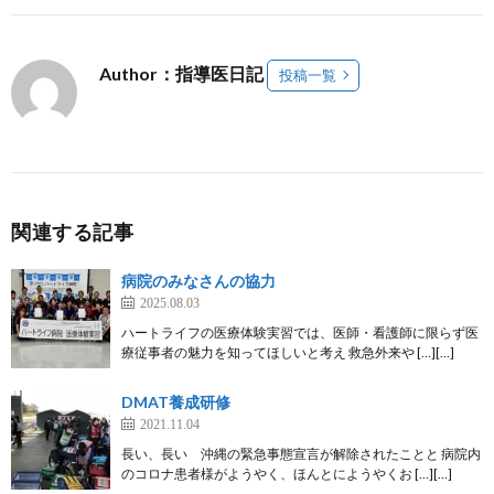
Author：指導医日記
投稿一覧
関連する記事
病院のみなさんの協力
2025.08.03
ハートライフの医療体験実習では、医師・看護師に限らず医
療従事者の魅力を知ってほしいと考え 救急外来や […][…]
DMAT養成研修
2021.11.04
長い、長い 沖縄の緊急事態宣言が解除されたことと 病院内
のコロナ患者様がようやく、ほんとにようやくお […][…]