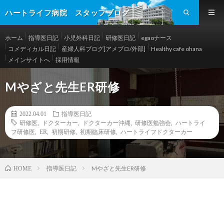
ハートライフ病院 スタッフブログ
ホーム
指導医日記
小児外科日記
研修医日記
egaoナース
コメディカル日記
産婦人科ブログ[アメブロ/外部]
Healthy cafe ohana
メインサイトへ
採用情報
Mやざと先生ER研修
2022.04.01
指導医日記
研修医
,
ドクターカー
,
ドクターカー沖縄
,
研修医勉強会
,
ハートライ
フ研修医
,
ER
,
初期研修
,
初期臨床研修
,
ハートライフドクターカー
指導医日記
Mやざと先生ER研修
HOME