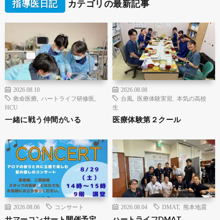
指導医日記
カテゴリの最新記事
2026.08.10
2026.08.08
救命医療
,
ハートライフ研修医
,
台風
,
医療体験実習
,
本気の高校
HCU
生
一緒に戦う仲間がいる
医療体験第２クール
2026.08.06
コンサート
2026.08.04
DMAT
,
熊本地震
サマーコンサート開催予定
ハートライフDMAT