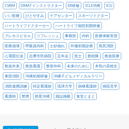
CSRM
DMATインストラクター
ER研修
ICLS沖縄
ICU
いい医療
ひとやすみ
ケアセンター
スポーツドクター
ハートライフドクターカー
ハートライフ病院初期研修
プレホスピタル
リフレッシュ
事務部
内科
医療体験実習
医療崩壊
呼吸器内科
土砂崩れ
外傷初期診療
島尻消防
心電図伝送
志摩市民病院
忘年会
技士
救助隊
救急医療
救急外来
救急看護
整形外科
未来のために
本気の高校生
東部消防
沖縄初期研修
沖縄子どもメディカルラリー
消防連携訓練
特定看護師
琉球大学
病棟看護師
病院見学
看護師
禁煙
群星沖縄
雑誌掲載
食堂とまと