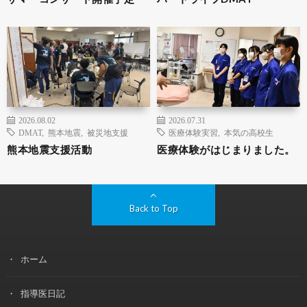
2026.08.02
2026.07.31
DMAT
,
熊本地震
,
被災地支援
医療体験実習
,
本気の高校生
熊本地震支援活動
医療体験がはじまりました。
Back to Top
ホーム
指導医日記