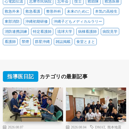
心電図伝送
志摩市民病院
忘年会
技士
救助隊
救急医療
救急外来
救急看護
整形外科
未来のために
本気の高校生
東部消防
沖縄初期研修
沖縄子どもメディカルラリー
消防連携訓練
特定看護師
琉球大学
病棟看護師
病院見学
看護師
禁煙
群星沖縄
雑誌掲載
食堂とまと
指導医日記
カテゴリの最新記事
2026.08.07
2026.08.04
DMAT
,
熊本地震