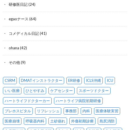
研修医日記
(24)
egaoナース
(64)
コメディカル日記
(41)
ohana
(42)
その他
(9)
CSRM
DMATインストラクター
ER研修
ICLS沖縄
ICU
いい医療
ひとやすみ
ケアセンター
スポーツドクター
ハートライフドクターカー
ハートライフ病院初期研修
プレホスピタル
リフレッシュ
事務部
内科
医療体験実習
医療崩壊
呼吸器内科
土砂崩れ
外傷初期診療
島尻消防