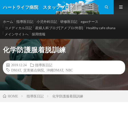
ハートライフ病院 スタッフブログ
ホーム
指導医日記
小児外科日記
研修医日記
egaoナース
コメディカル日記
産婦人科ブログ[アメブロ/外部]
Healthy cafe ohana
メインサイトへ
採用情報
化学防護服着脱訓練
2019.12.24
指導医日記
DMAT
,
災害拠点病院
,
沖縄DMAT
,
NBC
指導医日記
化学防護服着脱訓練
HOME