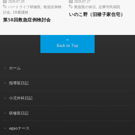
2026.07.29
2026.07.27
ハートライフ研修医
,
救急症例検
救急医の休日
,
志摩市民病院
討会
,
ER看護師
いのこ野（旧猪子家住宅）
第58回救急症例検討会
Back to Top
ホーム
指導医日記
小児外科日記
研修医日記
egaoナース