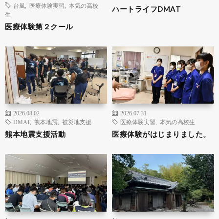
台風
,
医療体験実習
,
本気の高校
ハートライフDMAT
生
医療体験第２クール
2026.08.02
2026.07.31
DMAT
,
熊本地震
,
被災地支援
医療体験実習
,
本気の高校生
熊本地震支援活動
医療体験がはじまりました。