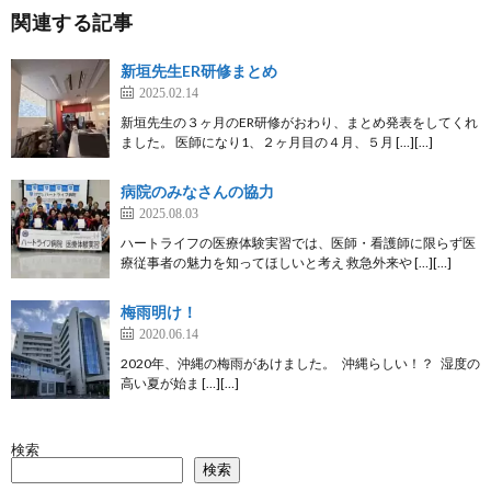
関連する記事
新垣先生ER研修まとめ
2025.02.14
新垣先生の３ヶ月のER研修がおわり、まとめ発表をしてくれ
ました。 医師になり1、２ヶ月目の４月、５月 […][…]
病院のみなさんの協力
2025.08.03
ハートライフの医療体験実習では、医師・看護師に限らず医
療従事者の魅力を知ってほしいと考え 救急外来や […][…]
梅雨明け！
2020.06.14
2020年、沖縄の梅雨があけました。 沖縄らしい！？ 湿度の
高い夏が始ま […][…]
検索
検索