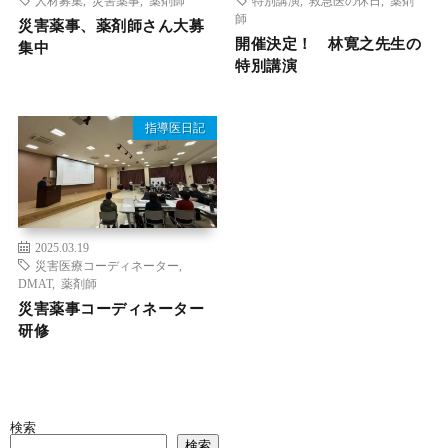
師
災害薬事、薬剤師さん大募
開催決定！ 林寛之先生の
集中
特別講演
指導医日記
2025.03.19
災害医療コーディネーター
,
DMAT
,
薬剤師
災害薬事コーディネーター
研修
検索
検索