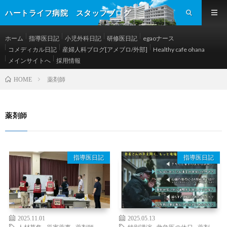
ハートライフ病院 スタッフブログ
ホーム
指導医日記
小児外科日記
研修医日記
egaoナース
コメディカル日記
産婦人科ブログ[アメブロ/外部]
Healthy cafe ohana
メインサイトへ
採用情報
薬剤師
HOME
薬剤師
指導医日記
指導医日記
2025.11.01
2025.05.13
人材募集
,
災害薬事
,
薬剤師
特別講演
,
救急医の休日
,
薬剤