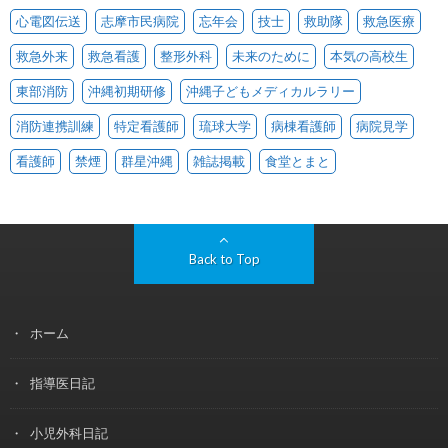
心電図伝送
志摩市民病院
忘年会
技士
救助隊
救急医療
救急外来
救急看護
整形外科
未来のために
本気の高校生
東部消防
沖縄初期研修
沖縄子どもメディカルラリー
消防連携訓練
特定看護師
琉球大学
病棟看護師
病院見学
看護師
禁煙
群星沖縄
雑誌掲載
食堂とまと
Back to Top
ホーム
指導医日記
小児外科日記