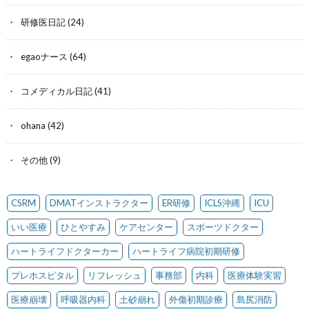
研修医日記
(24)
egaoナース
(64)
コメディカル日記
(41)
ohana
(42)
その他
(9)
CSRM
DMATインストラクター
ER研修
ICLS沖縄
ICU
いい医療
ひとやすみ
ケアセンター
スポーツドクター
ハートライフドクターカー
ハートライフ病院初期研修
プレホスピタル
リフレッシュ
事務部
内科
医療体験実習
医療崩壊
呼吸器内科
土砂崩れ
外傷初期診療
島尻消防