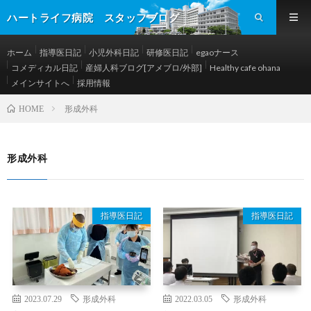
ハートライフ病院 スタッフブログ
ホーム
指導医日記
小児外科日記
研修医日記
egaoナース
コメディカル日記
産婦人科ブログ[アメブロ/外部]
Healthy cafe ohana
メインサイトへ
採用情報
形成外科
HOME
形成外科
指導医日記
指導医日記
2023.07.29
形成外科
2022.03.05
形成外科