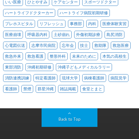
いい医療
ひとやすみ
ケアセンター
スポーツドクター
ハートライフドクターカー
ハートライフ病院初期研修
プレホスピタル
リフレッシュ
事務部
内科
医療体験実習
医療崩壊
呼吸器内科
土砂崩れ
外傷初期診療
島尻消防
心電図伝送
志摩市民病院
忘年会
技士
救助隊
救急医療
救急外来
救急看護
整形外科
未来のために
本気の高校生
東部消防
沖縄初期研修
沖縄子どもメディカルラリー
消防連携訓練
特定看護師
琉球大学
病棟看護師
病院見学
看護師
禁煙
群星沖縄
雑誌掲載
食堂とまと
Back to Top