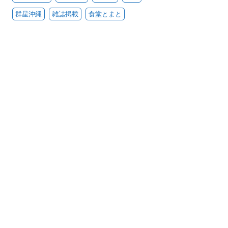
群星沖縄
雑誌掲載
食堂とまと