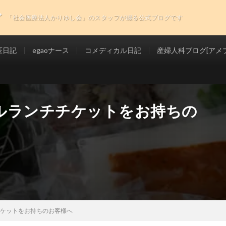
グ
「社会医療法人かりゆし会」のスタッフが綴る公式ブログです
医日記
egaoナース
コメディカル日記
産婦人科ブログ[アメブ
ルランチチケットをお持ちの
ケットをお持ちのお客様へ