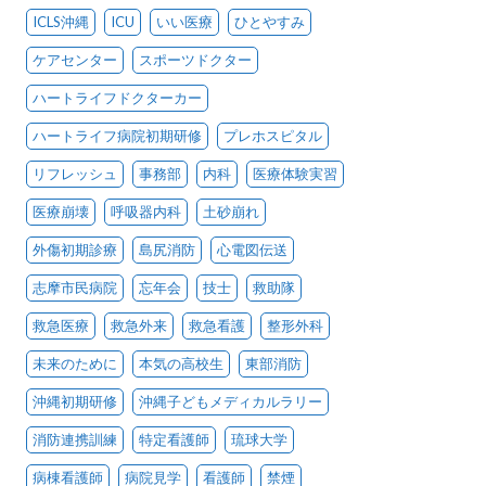
ICLS沖縄
ICU
いい医療
ひとやすみ
ケアセンター
スポーツドクター
ハートライフドクターカー
ハートライフ病院初期研修
プレホスピタル
リフレッシュ
事務部
内科
医療体験実習
医療崩壊
呼吸器内科
土砂崩れ
外傷初期診療
島尻消防
心電図伝送
志摩市民病院
忘年会
技士
救助隊
救急医療
救急外来
救急看護
整形外科
未来のために
本気の高校生
東部消防
沖縄初期研修
沖縄子どもメディカルラリー
消防連携訓練
特定看護師
琉球大学
病棟看護師
病院見学
看護師
禁煙