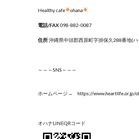
Healthy cafe
ohana
電話/FAX
098-882-0087
住所
沖縄県中頭郡西原町字掛保久288番地(
～～～SNS～～～
ホームページ→ https://www.heartlife.or.jp/o
オハナLINEQRコード