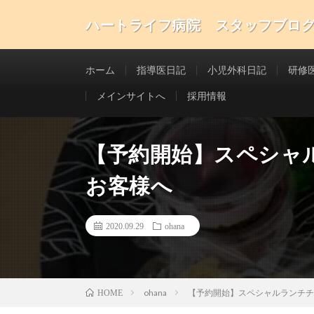
ハートライフ病院 スタッフブロ
ホーム
指導医日記
小児外科日記
研修
メインサイトへ
採用情報
【予約開始】スペシャ
お客様へ
2020.09.29
ohana
ohana
【予約開始】スペシャルランチチ
HOME