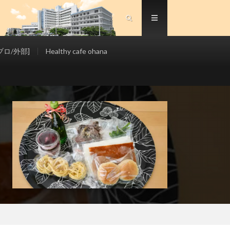
ロ/外部]
Healthy cafe ohana