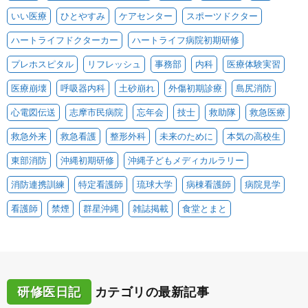
いい医療
ひとやすみ
ケアセンター
スポーツドクター
ハートライフドクターカー
ハートライフ病院初期研修
プレホスピタル
リフレッシュ
事務部
内科
医療体験実習
医療崩壊
呼吸器内科
土砂崩れ
外傷初期診療
島尻消防
心電図伝送
志摩市民病院
忘年会
技士
救助隊
救急医療
救急外来
救急看護
整形外科
未来のために
本気の高校生
東部消防
沖縄初期研修
沖縄子どもメディカルラリー
消防連携訓練
特定看護師
琉球大学
病棟看護師
病院見学
看護師
禁煙
群星沖縄
雑誌掲載
食堂とまと
研修医日記
カテゴリの最新記事