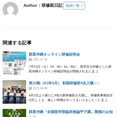
Author：研修医日記
投稿一覧
関連する記事
群星沖縄オンライン研修説明会
2021.07.30
7月31日（土）14：00～16：40に、医学生を対象とした群
星沖縄オンライン研修説明会が開催されま […][…]
第20期（R5年4月） 初期研修医9名入職～♪
2023.04.08
4月1日より新たに9名の新研修医が入職し、研修医事務担当
の忙しくも、嬉しい時期がやってまいりました！ […][…]
群星沖縄「全国医学部臨床推論甲子園」開催のお知