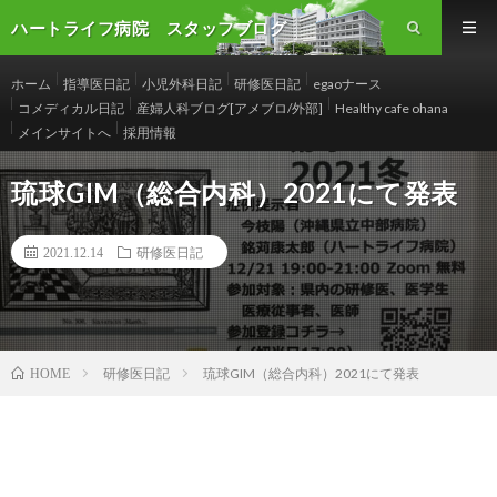
ハートライフ病院 スタッフブログ
ホーム
指導医日記
小児外科日記
研修医日記
egaoナース
コメディカル日記
産婦人科ブログ[アメブロ/外部]
Healthy cafe ohana
メインサイトへ
採用情報
琉球GIM（総合内科）2021にて発表
2021.12.14
研修医日記
研修医日記
琉球GIM（総合内科）2021にて発表
HOME