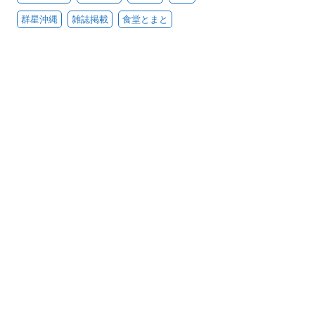
群星沖縄
雑誌掲載
食堂とまと