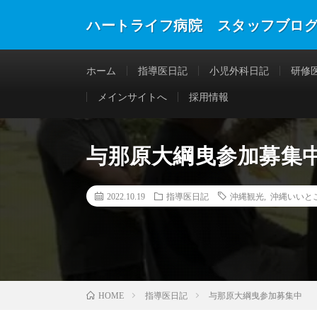
ハートライフ病院 スタッフブロ
ホーム
指導医日記
小児外科日記
研修
メインサイトへ
採用情報
与那原大綱曳参加募集
2022.10.19
指導医日記
沖縄観光
,
沖縄いいと
指導医日記
与那原大綱曳参加募集中
HOME