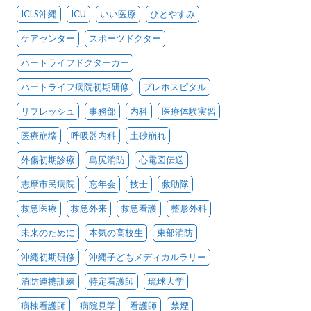
ICLS沖縄
ICU
いい医療
ひとやすみ
ケアセンター
スポーツドクター
ハートライフドクターカー
ハートライフ病院初期研修
プレホスピタル
リフレッシュ
事務部
内科
医療体験実習
医療崩壊
呼吸器内科
土砂崩れ
外傷初期診療
島尻消防
心電図伝送
志摩市民病院
忘年会
技士
救助隊
救急医療
救急外来
救急看護
整形外科
未来のために
本気の高校生
東部消防
沖縄初期研修
沖縄子どもメディカルラリー
消防連携訓練
特定看護師
琉球大学
病棟看護師
病院見学
看護師
禁煙