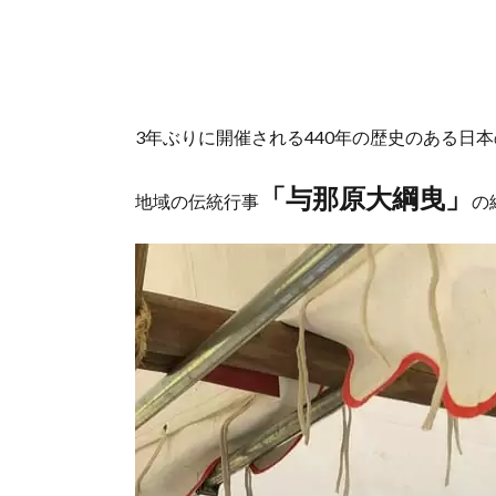
3年ぶりに開催される440年の歴史のある日
「与那原大綱曳」
地域の伝統行事
の