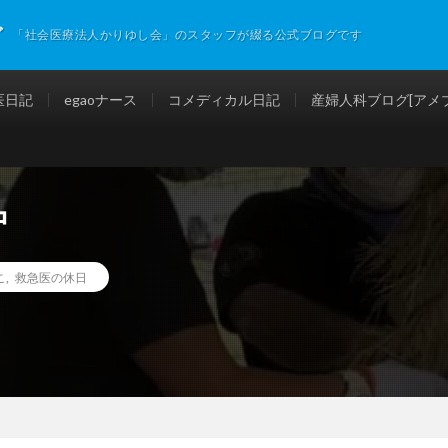
グ
「社会医療法人かりゆし会」のスタッフが綴る公式ブログです
医日記
egaoナース
コメディカル日記
産婦人科ブログ[アメブ
中
こ
,
救急医の休日