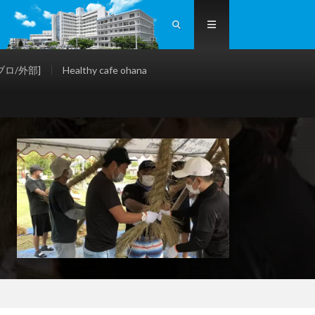
ロ/外部]
Healthy cafe ohana