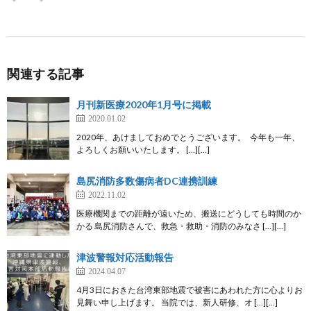
関連する記事
月刊新医療2020年1月号に掲載
2020.01.02
2020年、あけましておめでとうございます。 今年も一年、
よろしくお願いいたします。 […][…]
島尻消防多数傷病者DC連携訓練
2022.11.02
医療機関までの距離が遠いため、搬送にどうしても時間のか
かる 島尻消防さんで、救急・救助・消防のみなさ […][…]
津波警報対応活動報告
2024.04.07
4月3日におきた台湾東部地震で被害にあわれた方に心よりお
見舞い申し上げます。 当院では、新人研修、オ […][…]