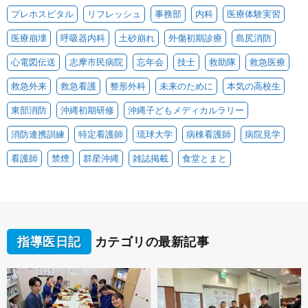
プレホスピタル
リフレッシュ
事務部
内科
医療体験実習
医療崩壊
呼吸器内科
土砂崩れ
外傷初期診療
島尻消防
心電図伝送
志摩市民病院
忘年会
技士
救助隊
救急医療
救急外来
救急看護
整形外科
未来のために
本気の高校生
東部消防
沖縄初期研修
沖縄子どもメディカルラリー
消防連携訓練
特定看護師
琉球大学
病棟看護師
病院見学
看護師
禁煙
群星沖縄
雑誌掲載
食堂とまと
指導医日記
カテゴリの最新記事