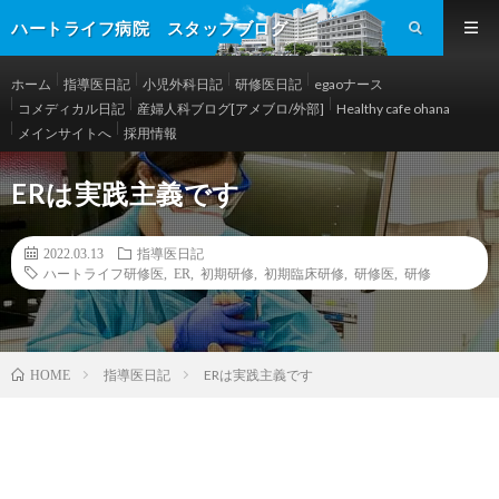
ハートライフ病院 スタッフブログ
ホーム
指導医日記
小児外科日記
研修医日記
egaoナース
コメディカル日記
産婦人科ブログ[アメブロ/外部]
Healthy cafe ohana
メインサイトへ
採用情報
ERは実践主義です
2022.03.13
指導医日記
ハートライフ研修医
,
ER
,
初期研修
,
初期臨床研修
,
研修医
,
研修
指導医日記
ERは実践主義です
HOME