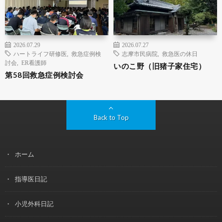
2026.07.29
2026.07.27
ハートライフ研修医
,
救急症例検
志摩市民病院
,
救急医の休日
討会
,
ER看護師
いのこ野（旧猪子家住宅）
第58回救急症例検討会
Back to Top
ホーム
指導医日記
小児外科日記