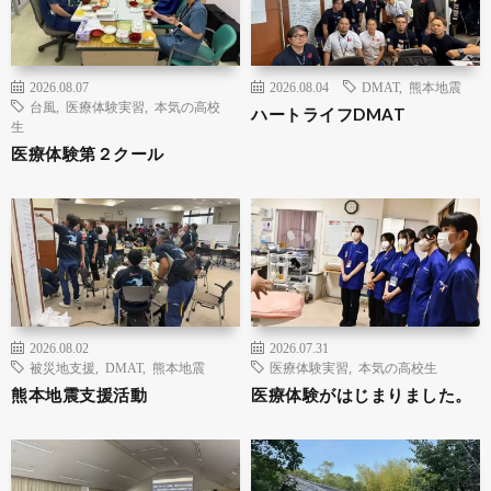
2026.08.07
2026.08.04
DMAT
,
熊本地震
台風
,
医療体験実習
,
本気の高校
ハートライフDMAT
生
医療体験第２クール
2026.08.02
2026.07.31
被災地支援
,
DMAT
,
熊本地震
医療体験実習
,
本気の高校生
熊本地震支援活動
医療体験がはじまりました。