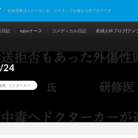
グ
「社会医療法人かりゆし会」のスタッフが綴る公式ブログです
医日記
egaoナース
コメディカル日記
産婦人科ブログ[アメブ
24
連携
,
ドクターカー