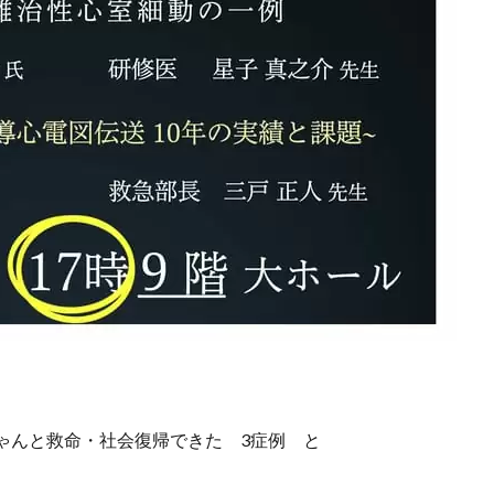
ゃんと救命・社会復帰できた 3症例 と