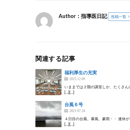
Author：指導医日記
投稿一覧
関連する記事
福利厚生の充実
2025.12.09
いままでは２階の講堂しか、たくさん
[…][…]
台風６号
2021.07.24
４日目の台風、暴風、豪雨・・ 連休
[…][…]