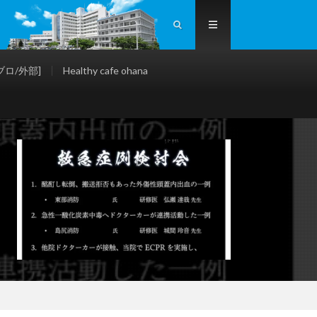
ロ/外部]
Healthy cafe ohana