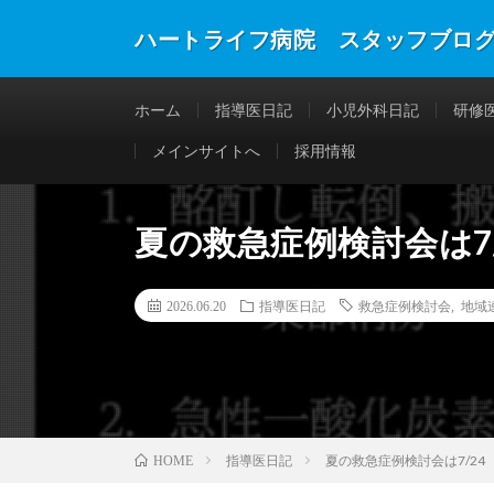
ハートライフ病院 スタッフブロ
ホーム
指導医日記
小児外科日記
研修
メインサイトへ
採用情報
夏の救急症例検討会は7/
2026.06.20
指導医日記
救急症例検討会
,
地域
指導医日記
夏の救急症例検討会は7/24
HOME