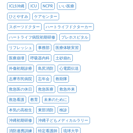
ICLS沖縄
ICU
NCPR
いい医療
ひとやすみ
ケアセンター
スポーツドクター
ハートライフドクターカー
ハートライフ病院初期研修
プレホスピタル
リフレッシュ
事務部
医療体験実習
医療崩壊
呼吸器内科
土砂崩れ
外傷初期診療
島尻消防
心電図伝送
志摩市民病院
忘年会
救助隊
救急医の休日
救急医療
救急外来
救急看護
教育
未来のために
本気の高校生
東部消防
検診
沖縄初期研修
沖縄子どもメディカルラリー
消防連携訓練
特定看護師
琉球大学