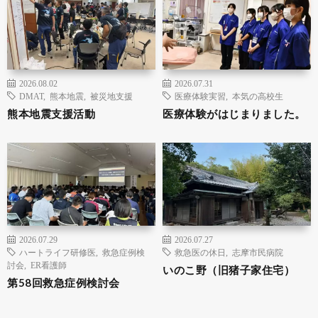
2026.08.02
2026.07.31
DMAT
,
熊本地震
,
被災地支援
医療体験実習
,
本気の高校生
熊本地震支援活動
医療体験がはじまりました。
2026.07.29
2026.07.27
ハートライフ研修医
,
救急症例検
救急医の休日
,
志摩市民病院
討会
,
ER看護師
いのこ野（旧猪子家住宅）
第58回救急症例検討会