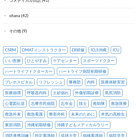
コメディカル日記
(41)
ohana
(42)
その他
(9)
CSRM
DMATインストラクター
ER研修
ICLS沖縄
ICU
いい医療
ひとやすみ
ケアセンター
スポーツドクター
ハートライフドクターカー
ハートライフ病院初期研修
プレホスピタル
リフレッシュ
事務部
内科
医療体験実習
医療崩壊
呼吸器内科
土砂崩れ
外傷初期診療
島尻消防
心電図伝送
志摩市民病院
忘年会
技士
救助隊
救急医療
救急外来
救急看護
整形外科
未来のために
本気の高校生
東部消防
沖縄初期研修
沖縄子どもメディカルラリー
消防連携訓練
特定看護師
琉球大学
病棟看護師
病院見学