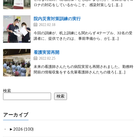
ロナの対応をしているからこそ、 感染対策しな […][…]
院内災害対策訓練の実行
2022.02.18
今回の訓練が、机上訓練にも関わらず 4テーブル、32名の受
講者に、提供できたのは、 事前準備から、が […][…]
看護実習再開
2022.02.25
未来の看護師さんたちの病院実習も再開されました。 勤務時
間前の情報収集をする先輩看護師さんたちの後ろ […][…]
検索
検索
アーカイブ
►
2026 (100)