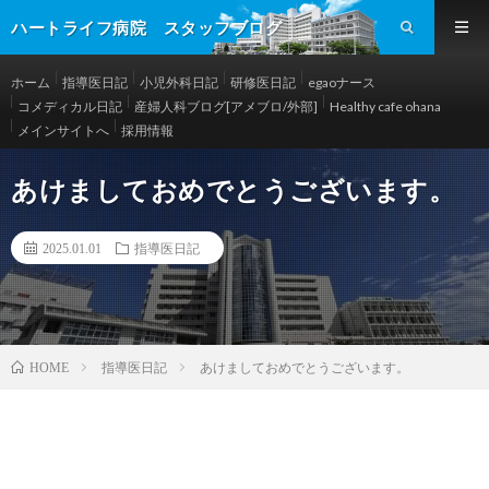
ハートライフ病院 スタッフブログ
ホーム
指導医日記
小児外科日記
研修医日記
egaoナース
コメディカル日記
産婦人科ブログ[アメブロ/外部]
Healthy cafe ohana
メインサイトへ
採用情報
あけましておめでとうございます。
2025.01.01
指導医日記
指導医日記
あけましておめでとうございます。
HOME