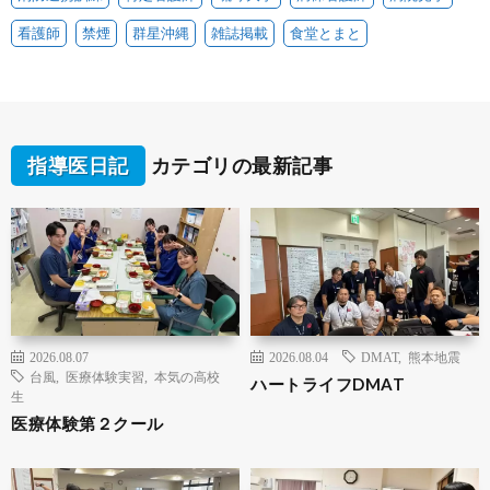
看護師
禁煙
群星沖縄
雑誌掲載
食堂とまと
指導医日記
カテゴリの最新記事
2026.08.07
2026.08.04
DMAT
,
熊本地震
台風
,
医療体験実習
,
本気の高校
ハートライフDMAT
生
医療体験第２クール