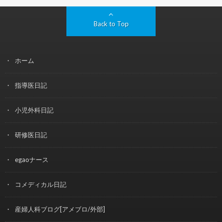
Back to Top
ホーム
指導医日記
小児外科日記
研修医日記
egaoナース
コメディカル日記
産婦人科ブログ[アメブロ/外部]