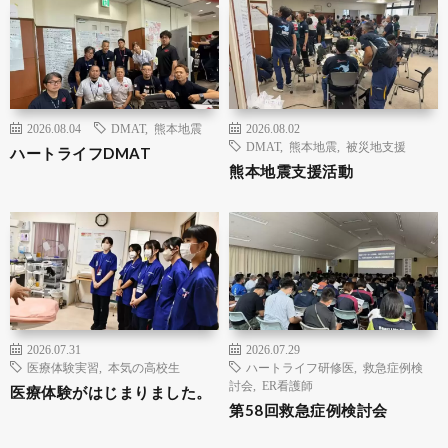
2026.08.04
DMAT
,
熊本地震
2026.08.02
DMAT
,
熊本地震
,
被災地支援
ハートライフDMAT
熊本地震支援活動
2026.07.31
2026.07.29
医療体験実習
,
本気の高校生
ハートライフ研修医
,
救急症例検
討会
,
ER看護師
医療体験がはじまりました。
第58回救急症例検討会