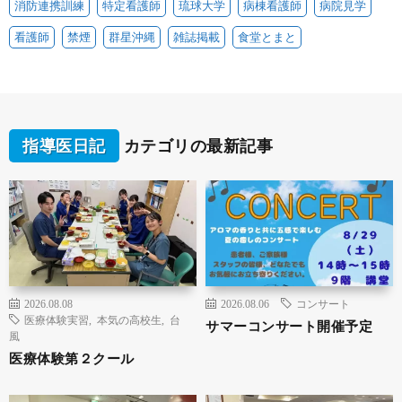
消防連携訓練
特定看護師
琉球大学
病棟看護師
病院見学
看護師
禁煙
群星沖縄
雑誌掲載
食堂とまと
指導医日記
カテゴリの最新記事
2026.08.08
2026.08.06
コンサート
医療体験実習
,
本気の高校生
,
台
サマーコンサート開催予定
風
医療体験第２クール