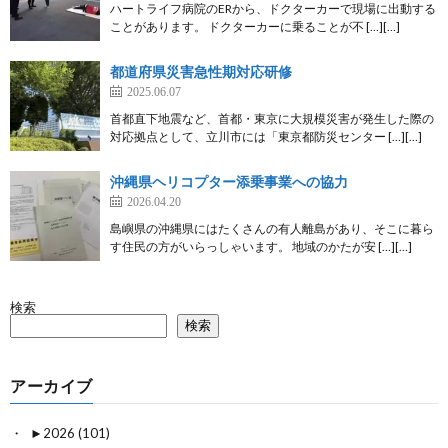
ハートライフ病院のERから、ドクターカーで現場に出動する
ことがあります。 ドクターカーに乗ることが不 […][…]
都道府県災害急性期対応研修
2025.06.07
首都直下地震など、首都・東京に大規模災害が発生した際の
対応拠点として、立川市には「東京都防災センター […][…]
沖縄県ヘリコプター添乗事業への協力
2026.04.20
島嶼県の沖縄県にはたくさんの有人離島があり、そこに暮ら
す住民の方がいらっしゃいます。 地域のかたが安 […][…]
検索
検索
アーカイブ
►
2026 (101)