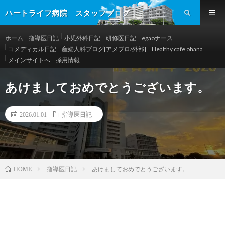
ハートライフ病院 スタッフブログ
ホーム
指導医日記
小児外科日記
研修医日記
egaoナース
コメディカル日記
産婦人科ブログ[アメブロ/外部]
Healthy cafe ohana
メインサイトへ
採用情報
あけましておめでとうございます。
2026.01.01
指導医日記
指導医日記
あけましておめでとうございます。
HOME