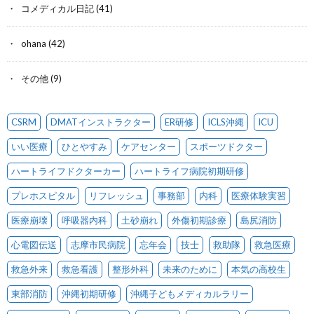
コメディカル日記
(41)
ohana
(42)
その他
(9)
CSRM
DMATインストラクター
ER研修
ICLS沖縄
ICU
いい医療
ひとやすみ
ケアセンター
スポーツドクター
ハートライフドクターカー
ハートライフ病院初期研修
プレホスピタル
リフレッシュ
事務部
内科
医療体験実習
医療崩壊
呼吸器内科
土砂崩れ
外傷初期診療
島尻消防
心電図伝送
志摩市民病院
忘年会
技士
救助隊
救急医療
救急外来
救急看護
整形外科
未来のために
本気の高校生
東部消防
沖縄初期研修
沖縄子どもメディカルラリー