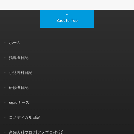
Back to Top
ホーム
指導医日記
小児外科日記
研修医日記
egaoナース
コメディカル日記
産婦人科ブログ[アメブロ/外部]