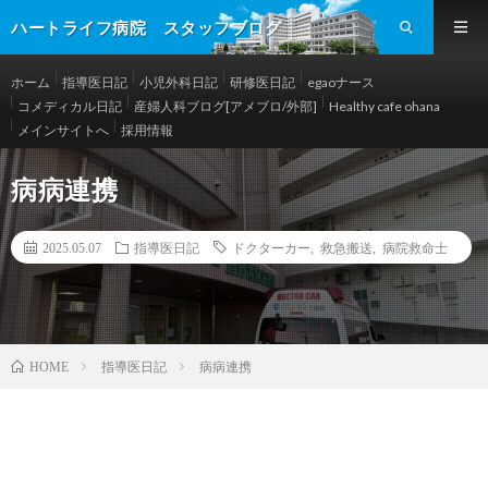
ハートライフ病院 スタッフブログ
ホーム
指導医日記
小児外科日記
研修医日記
egaoナース
コメディカル日記
産婦人科ブログ[アメブロ/外部]
Healthy cafe ohana
メインサイトへ
採用情報
病病連携
2025.05.07
指導医日記
ドクターカー
,
救急搬送
,
病院救命士
指導医日記
病病連携
HOME