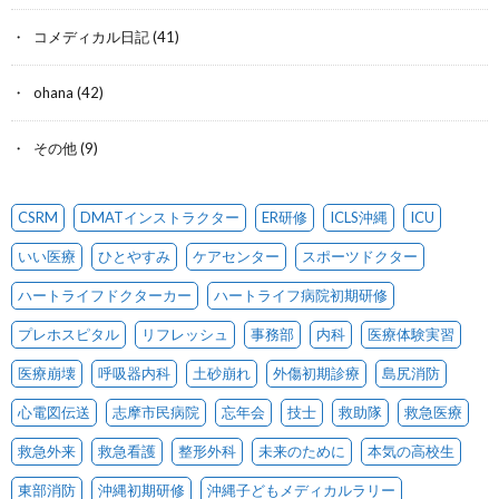
コメディカル日記
(41)
ohana
(42)
その他
(9)
CSRM
DMATインストラクター
ER研修
ICLS沖縄
ICU
いい医療
ひとやすみ
ケアセンター
スポーツドクター
ハートライフドクターカー
ハートライフ病院初期研修
プレホスピタル
リフレッシュ
事務部
内科
医療体験実習
医療崩壊
呼吸器内科
土砂崩れ
外傷初期診療
島尻消防
心電図伝送
志摩市民病院
忘年会
技士
救助隊
救急医療
救急外来
救急看護
整形外科
未来のために
本気の高校生
東部消防
沖縄初期研修
沖縄子どもメディカルラリー