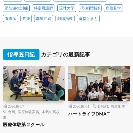
消防連携訓練
特定看護師
琉球大学
病棟看護師
病院見学
看護師
禁煙
群星沖縄
雑誌掲載
食堂とまと
指導医日記
カテゴリの最新記事
2026.08.07
2026.08.04
DMAT
,
熊本地震
台風
,
医療体験実習
,
本気の高校
ハートライフDMAT
生
医療体験第２クール