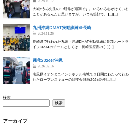
2025.10.17
大城Yうみ先生のER研修が順調です。 いろいろ心がけている
ことがあるんだと思いますが、いつも笑顔で、 […][…]
九州沖縄DMAT実動訓練＠長崎
2024.11.26
長崎県で行われた九州・沖縄DMAT実動訓練に参加 ハートラ
イフDMATのチームとしては、長崎医療圏の […][…]
縄救2026@沖縄
2026.02.16
南風原イオンとユインチホテル南城で２日間にわたって行わ
れたロープレスキューの競技会 縄救2026＠沖 […][…]
検索
検索
アーカイブ