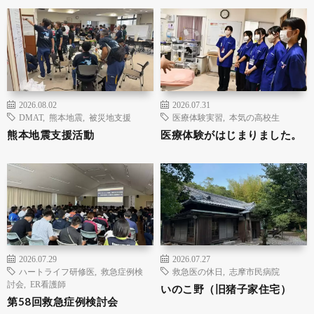
2026.08.02
2026.07.31
DMAT
,
熊本地震
,
被災地支援
医療体験実習
,
本気の高校生
熊本地震支援活動
医療体験がはじまりました。
2026.07.29
2026.07.27
ハートライフ研修医
,
救急症例検
救急医の休日
,
志摩市民病院
討会
,
ER看護師
いのこ野（旧猪子家住宅）
第58回救急症例検討会